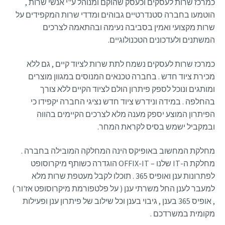
כמרכז שרות לעסקים וכעסק שהוקם ומנוהל ע"י אנשי שרות ,
הוטמעו בחברה סטנדרטיים גבוהים ומדדי שרות המקפידים על
שרות מקצועי ואמין בסביבה נעימה ובהתאמה לצרכים
המשתנים ולעדכונים הטכנולוגיים.
כמרכז שרות לעסקים נשמח לתת שרות לציוד קיים , גם ללא
מכירת ציוד חדש . בחברה טכנאים המנוסים במגוון מוצרים
ומותגים ונוכל לספק פיתרון הולם לציוד הקיים ללא צורך
בהחלפה . במידה ונידרש ציוד חדש נציגי החברה יקפידו כי
הפיתרון המוצע יספק מענה מלא לצרכים הקיימים בהווה
ובמקביל ישמש בסיס לקראת המחר.
מחלקת המחשוב באופיקס הינה המחלקה המובילה בחברה .
מחלקת ה-IT שלנו – OFFIX-IT הוגדרה כשותף מיקרוסופט
לפתרונות ענן ואופיס 365 . תוכלו לקבל מעטפת שרות מלא
למעבר לענן החל משרתי ענן ( על פלטפורמת מיקרוסופט אז'ור )
, אופיס 365 בענן , גיבוי בענן וכל שילוב של פיתרון ענן ופעילות
מקומית במשרדכם .