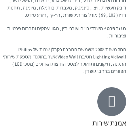
חברות וארגונים :
טבע , ביה"ס יואל גבע , יד שרה , מפעלי נשר ,
דובק תעשיות , ויצו , סינמטק , מעבדות ים המלח , מיומנה , תחנות
רדיו ( 103 , 99 ) מורל צור תיקשורת , היי-קיו, הזרע סידס.
מגזר פרטי:
משרדי רו"ח ועורכי-דין , מגוון עסקים וחברות פרטיות
וציבוריות .
החל משנת 2008 משמשת החברה כקבלן שרות של Philips
Lighting Vidiwall חטיבת Video Wall אשר בהולנד ומספקת שירותי
התקנה , תיקונים ותחזוקה למסכי החוצות הגדולים (מסכי LED )
הפזורים ברחבי גוש דן .
אמנת שירות