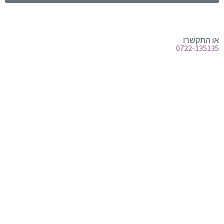
או התקשרו
0722-135135
טלפון:
0722-135135
Offix-IT – אופיקס מ.ש.ל. בע”מ.
מרכז שרות לעסקים
ישפרו סנטר, רחוב האורג 8 מודיעין
©
אופיקס מ.ש.ל בע"מ
, כל הזכויות שמורות