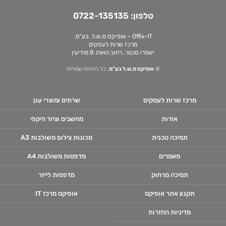
טלפון:
0722-135135
Offix-IT – אופיקס מ.ש.ל. בע”מ.
מרכז שרות לעסקים
ישפרו סנטר, רחוב האורג 8 מודיעין
©
אופיקס מ.ש.ל בע"מ
, כל הזכויות שמורות
מרכז שרות לעסקים
שרתים ומוצרי ענן
אודות
מחשבים וציוד היקפי
תמיכה טכנית
מכונות צילום משולבות A3
מאמרים
מדפסות משולבות A4
תמיכה מרחוק
מדפסות לייזר
תקנון אתר אופיקס
אופיקס מרכז IT
מדיניות החזרות