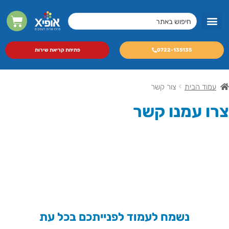
מסכי LED מקצועיים
מכונות צילום A3 לעסקים
0722-135135
פתיחת קריאת שירות
עמוד הבית
צור קשר
צרו עמנו קשר
נשמח לעמוד לפנייתכם בכל עת