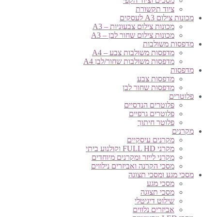
מסכים וציוד הקפי
ציוד תקשורת
מכונות צילום A3 לעסקים
מכונות צילום צבעוניות – A3
מכונות צילום שחור לבן – A3
מדפסות משולבות
מדפסות משולבות צבע – A4
מדפסות משולבות שחור/לבן A4
מדפסות
מדפסות צבע
מדפסות שחור לבן
פלוטרים
פלוטרים הנדסיים
פלוטרים גרפיים
פלוטר חיתוך
מקרנים
מקרנים עיסקיים
מקרני FULL HD וקולנוע ביתי
מקרני לייזר ומקרנים מיוחדים
מסכי הקרנה ואביזרים נילווים
מסכי מגע ומסכי תצוגה
מסכי מגע
מסכי תצוגה
שילוט דיגיטלי
אביזרים נלווים