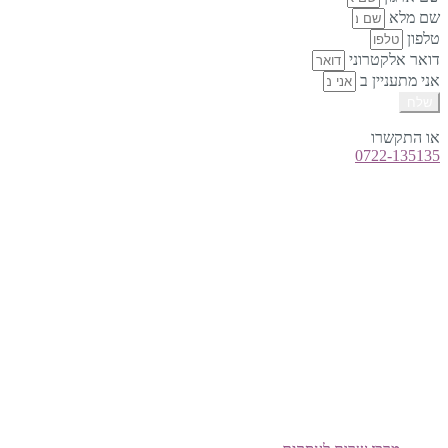
שם מלא
טלפון
דואר אלקטרוני
אני מתעניין ב
שלח
או התקשרו
0722-135135
טלפון:
0722-135135
Offix-IT – אופיקס מ.ש.ל. בע”מ.
מרכז שרות לעסקים
ישפרו סנטר, רחוב האורג 8 מודיעין
©
אופיקס מ.ש.ל בע"מ
, כל הזכויות שמורות