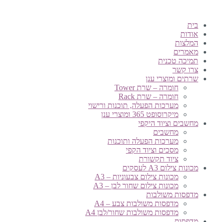
בית
אודות
המלצות
מאמרים
תמיכה טכנית
צרו קשר
שרתים ומוצרי ענן
חומרה – שרת Tower
חומרה – שרת Rack
מערכות הפעלה, תוכנות ורישוי
מיקרוסופט 365 ומוצרי ענן
מחשבים וציוד היקפי
מחשבים
מערכות הפעלה ותוכנות
מסכים וציוד הקפי
ציוד תקשורת
מכונות צילום A3 לעסקים
מכונות צילום צבעוניות – A3
מכונות צילום שחור לבן – A3
מדפסות משולבות
מדפסות משולבות צבע – A4
מדפסות משולבות שחור/לבן A4
מדפסות