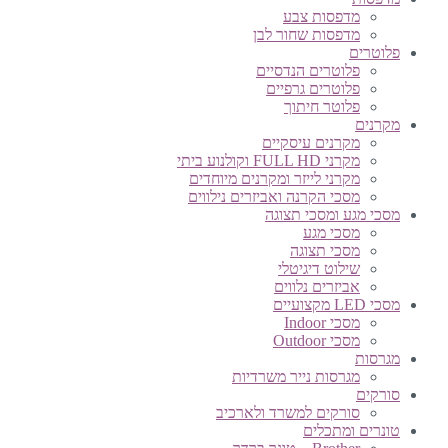
מדפסות צבע
מדפסות שחור לבן
פלוטרים
פלוטרים הנדסיים
פלוטרים גרפיים
פלוטר חיתוך
מקרנים
מקרנים עיסקיים
מקרני FULL HD וקולנוע ביתי
מקרני לייזר ומקרנים מיוחדים
מסכי הקרנה ואביזרים נילווים
מסכי מגע ומסכי תצוגה
מסכי מגע
מסכי תצוגה
שילוט דיגיטלי
אביזרים נלווים
מסכי LED מקצועיים
מסכי Indoor
מסכי Outdoor
מגרסות
מגרסות נייר משרדיות
סורקים
סורקים למשרד ולארכיב
טונרים ומתכלים