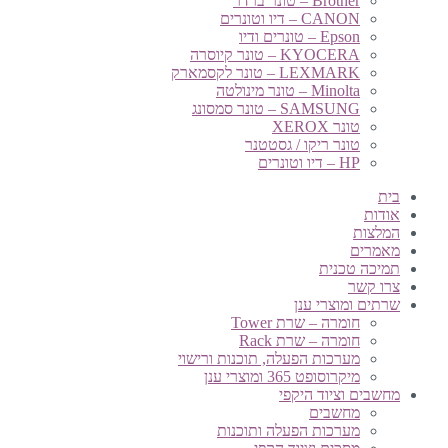
Brother – טונר ברדר
CANON – דיו וטונרים
Epson – טונרים ודיו
KYOCERA – טונר קיוסרה
LEXMARK – טונר לקסמארק
Minolta – טונר מינולטה
SAMSUNG – טונר סמסונג
טונר XEROX
טונר ריקו / גסטטנר
HP – דיו וטונרים
בית
אודות
המלצות
מאמרים
תמיכה טכנית
צרו קשר
שרתים ומוצרי ענן
חומרה – שרת Tower
חומרה – שרת Rack
מערכות הפעלה, תוכנות ורישוי
מיקרוסופט 365 ומוצרי ענן
מחשבים וציוד היקפי
מחשבים
מערכות הפעלה ותוכנות