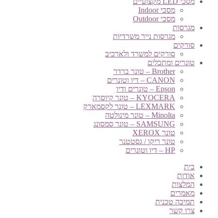
מסכי LED מקצועיים
מסכי Indoor
מסכי Outdoor
מגרסות
מגרסות נייר משרדיות
סורקים
סורקים למשרד ולארכיב
טונרים ומתכלים
Brother – טונר ברדר
CANON – דיו וטונרים
Epson – טונרים ודיו
KYOCERA – טונר קיוסרה
LEXMARK – טונר לקסמארק
Minolta – טונר מינולטה
SAMSUNG – טונר סמסונג
טונר XEROX
טונר ריקו / גסטטנר
HP – דיו וטונרים
בית
אודות
המלצות
מאמרים
תמיכה טכנית
צרו קשר