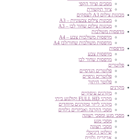
מסכים וציוד הקפי
ציוד תקשורת
מכונות צילום A3 לעסקים
מכונות צילום צבעוניות – A3
מכונות צילום שחור לבן – A3
מדפסות משולבות
מדפסות משולבות צבע – A4
מדפסות משולבות שחור/לבן A4
מדפסות
מדפסות צבע
מדפסות שחור לבן
פלוטרים
פלוטרים הנדסיים
פלוטרים גרפיים
פלוטר חיתוך
מקרנים
מקרנים עיסקיים
מקרני FULL HD וקולנוע ביתי
מקרני לייזר ומקרנים מיוחדים
מסכי הקרנה ואביזרים נילווים
מסכי מגע ומסכי תצוגה
מסכי מגע
מסכי תצוגה
שילוט דיגיטלי
אביזרים נלווים