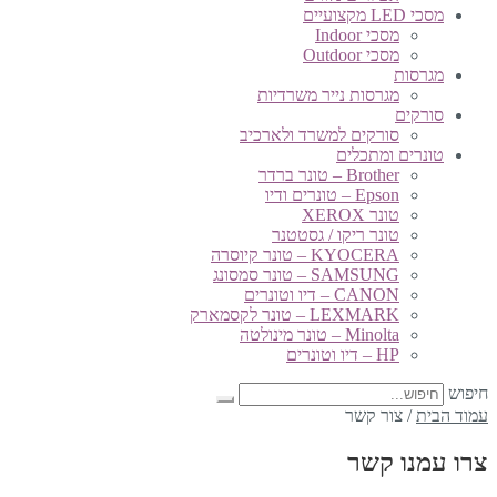
מסכי LED מקצועיים
מסכי Indoor
מסכי Outdoor
מגרסות
מגרסות נייר משרדיות
סורקים
סורקים למשרד ולארכיב
טונרים ומתכלים
Brother – טונר ברדר
Epson – טונרים ודיו
טונר XEROX
טונר ריקו / גסטטנר
KYOCERA – טונר קיוסרה
SAMSUNG – טונר סמסונג
CANON – דיו וטונרים
LEXMARK – טונר לקסמארק
Minolta – טונר מינולטה
HP – דיו וטונרים
חיפוש
עמוד הבית
/
צור קשר
צרו עמנו קשר