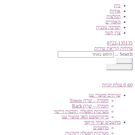
בית
אודות
המלצות
מאמרים
תמיכה טכנית
צרו קשר
0722-135135
פתיחת קריאת שירות
Search ...
תוצאות
לכל התוצאות
0
₪
0
עגלת קניות
שרתים ומוצרי ענן
חומרה – שרת Tower
חומרה – שרת Rack
מערכות הפעלה, תוכנות ורישוי
מיקרוסופט 365 ומוצרי ענן
מחשבים וציוד היקפי
מחשבים
מערכות הפעלה ותוכנות