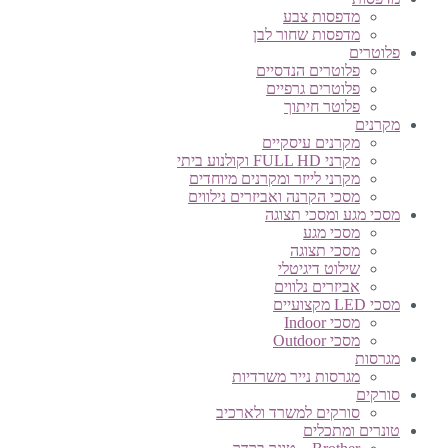
מדפסות צבע
מדפסות שחור לבן
פלוטרים
פלוטרים הנדסיים
פלוטרים גרפיים
פלוטר חיתוך
מקרנים
מקרנים עיסקיים
מקרני FULL HD וקולנוע ביתי
מקרני לייזר ומקרנים מיוחדים
מסכי הקרנה ואביזרים נילווים
מסכי מגע ומסכי תצוגה
מסכי מגע
מסכי תצוגה
שילוט דיגיטלי
אביזרים נלווים
מסכי LED מקצועיים
מסכי Indoor
מסכי Outdoor
מגרסות
מגרסות נייר משרדיות
סורקים
סורקים למשרד ולארכיב
טונרים ומתכלים