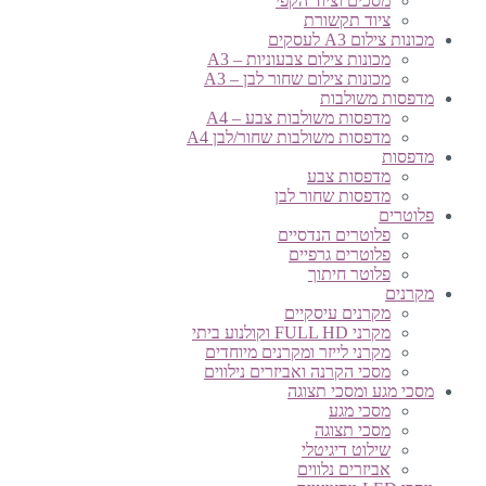
מסכים וציוד הקפי
ציוד תקשורת
מכונות צילום A3 לעסקים
מכונות צילום צבעוניות – A3
מכונות צילום שחור לבן – A3
מדפסות משולבות
מדפסות משולבות צבע – A4
מדפסות משולבות שחור/לבן A4
מדפסות
מדפסות צבע
מדפסות שחור לבן
פלוטרים
פלוטרים הנדסיים
פלוטרים גרפיים
פלוטר חיתוך
מקרנים
מקרנים עיסקיים
מקרני FULL HD וקולנוע ביתי
מקרני לייזר ומקרנים מיוחדים
מסכי הקרנה ואביזרים נילווים
מסכי מגע ומסכי תצוגה
מסכי מגע
מסכי תצוגה
שילוט דיגיטלי
אביזרים נלווים