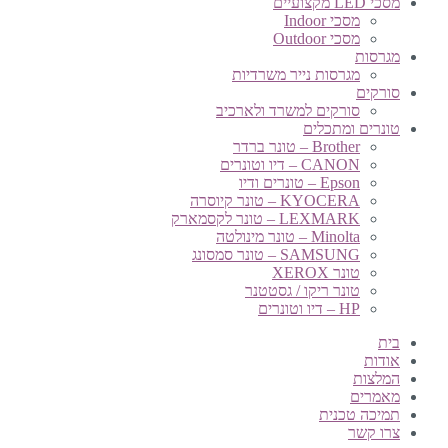
מסכי LED מקצועיים
מסכי Indoor
מסכי Outdoor
מגרסות
מגרסות נייר משרדיות
סורקים
סורקים למשרד ולארכיב
טונרים ומתכלים
Brother – טונר ברדר
CANON – דיו וטונרים
Epson – טונרים ודיו
KYOCERA – טונר קיוסרה
LEXMARK – טונר לקסמארק
Minolta – טונר מינולטה
SAMSUNG – טונר סמסונג
טונר XEROX
טונר ריקו / גסטטנר
HP – דיו וטונרים
בית
אודות
המלצות
מאמרים
תמיכה טכנית
צרו קשר