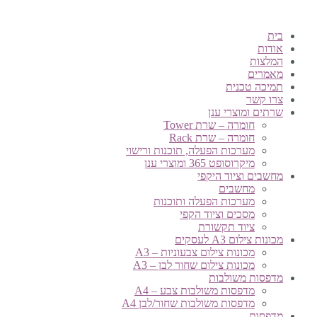
בית
אודות
המלצות
מאמרים
תמיכה טכנית
צרו קשר
שרתים ומוצרי ענן
חומרה – שרת Tower
חומרה – שרת Rack
מערכות הפעלה, תוכנות ורישוי
מיקרוסופט 365 ומוצרי ענן
מחשבים וציוד היקפי
מחשבים
מערכות הפעלה ותוכנות
מסכים וציוד הקפי
ציוד תקשורת
מכונות צילום A3 לעסקים
מכונות צילום צבעוניות – A3
מכונות צילום שחור לבן – A3
מדפסות משולבות
מדפסות משולבות צבע – A4
מדפסות משולבות שחור/לבן A4
מדפסות