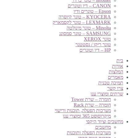
Brother – טונר ברדר
CANON – דיו וטונרים
Epson – טונרים ודיו
KYOCERA – טונר קיוסרה
LEXMARK – טונר לקסמארק
Minolta – טונר מינולטה
SAMSUNG – טונר סמסונג
טונר XEROX
טונר ריקו / גסטטנר
HP – דיו וטונרים
בית
אודות
המלצות
מאמרים
תמיכה טכנית
צרו קשר
שרתים ומוצרי ענן
חומרה – שרת Tower
חומרה – שרת Rack
מערכות הפעלה, תוכנות ורישוי
מיקרוסופט 365 ומוצרי ענן
מחשבים וציוד היקפי
מחשבים
מערכות הפעלה ותוכנות