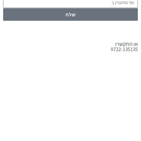
שלח
או התקשרו
0722-135135
טלפון:
0722-135135
Offix-IT – אופיקס מ.ש.ל. בע”מ.
מרכז שרות לעסקים
ישפרו סנטר, רחוב האורג 8 מודיעין