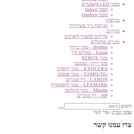
מסכי LED מקצועיים
מסכי Indoor
מסכי Outdoor
מגרסות
מגרסות נייר משרדיות
סורקים
סורקים למשרד ולארכיב
טונרים ומתכלים
Brother – טונר ברדר
Epson – טונרים ודיו
טונר XEROX
טונר ריקו / גסטטנר
KYOCERA – טונר קיוסרה
SAMSUNG – טונר סמסונג
CANON – דיו וטונרים
LEXMARK – טונר לקסמארק
Minolta – טונר מינולטה
HP – דיו וטונרים
חיפוש
עמוד הבית
/
צור קשר
צרו עמנו קשר