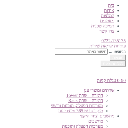
בית
אודות
המלצות
מאמרים
תמיכה טכנית
צרו קשר
0722-135135
פתיחת קריאת שירות
Search ...
תוצאות
לכל התוצאות
0
₪
0
עגלת קניות
שרתים ומוצרי ענן
חומרה – שרת Tower
חומרה – שרת Rack
מערכות הפעלה, תוכנות ורישוי
מיקרוסופט 365 ומוצרי ענן
מחשבים וציוד היקפי
מחשבים
מערכות הפעלה ותוכנות