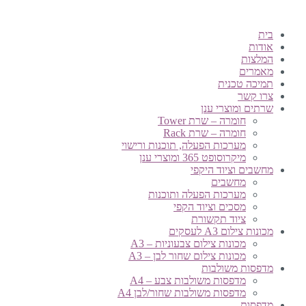
בית
אודות
המלצות
מאמרים
תמיכה טכנית
צרו קשר
שרתים ומוצרי ענן
חומרה – שרת Tower
חומרה – שרת Rack
מערכות הפעלה, תוכנות ורישוי
מיקרוסופט 365 ומוצרי ענן
מחשבים וציוד היקפי
מחשבים
מערכות הפעלה ותוכנות
מסכים וציוד הקפי
ציוד תקשורת
מכונות צילום A3 לעסקים
מכונות צילום צבעוניות – A3
מכונות צילום שחור לבן – A3
מדפסות משולבות
מדפסות משולבות צבע – A4
מדפסות משולבות שחור/לבן A4
מדפסות