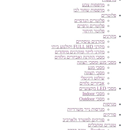
מדפסות צבע
מדפסות שחור לבן
פלוטרים
פלוטרים הנדסיים
פלוטרים גרפיים
פלוטר חיתוך
מקרנים
מקרנים עיסקיים
מקרני FULL HD וקולנוע ביתי
מקרני לייזר ומקרנים מיוחדים
מסכי הקרנה ואביזרים נילווים
מסכי מגע ומסכי תצוגה
מסכי מגע
מסכי תצוגה
שילוט דיגיטלי
אביזרים נלווים
מסכי LED מקצועיים
מסכי Indoor
מסכי Outdoor
מגרסות
מגרסות נייר משרדיות
סורקים
סורקים למשרד ולארכיב
טונרים ומתכלים