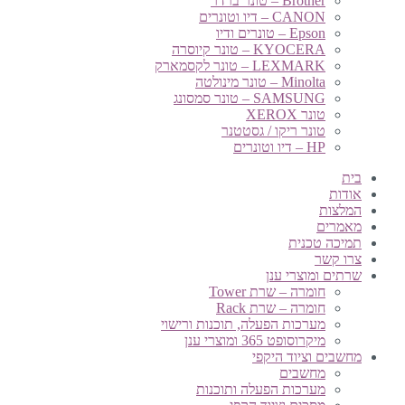
Brother – טונר ברדר
CANON – דיו וטונרים
Epson – טונרים ודיו
KYOCERA – טונר קיוסרה
LEXMARK – טונר לקסמארק
Minolta – טונר מינולטה
SAMSUNG – טונר סמסונג
טונר XEROX
טונר ריקו / גסטטנר
HP – דיו וטונרים
בית
אודות
המלצות
מאמרים
תמיכה טכנית
צרו קשר
שרתים ומוצרי ענן
חומרה – שרת Tower
חומרה – שרת Rack
מערכות הפעלה, תוכנות ורישוי
מיקרוסופט 365 ומוצרי ענן
מחשבים וציוד היקפי
מחשבים
מערכות הפעלה ותוכנות