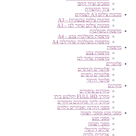
מסכים וציוד הקפי
ציוד תקשורת
מכונות צילום A3 לעסקים
מכונות צילום צבעוניות – A3
מכונות צילום שחור לבן – A3
מדפסות משולבות
מדפסות משולבות צבע – A4
מדפסות משולבות שחור/לבן A4
מדפסות
מדפסות צבע
מדפסות שחור לבן
פלוטרים
פלוטרים הנדסיים
פלוטרים גרפיים
פלוטר חיתוך
מקרנים
מקרנים עיסקיים
מקרני FULL HD וקולנוע ביתי
מקרני לייזר ומקרנים מיוחדים
מסכי הקרנה ואביזרים נילווים
מסכי מגע ומסכי תצוגה
מסכי מגע
מסכי תצוגה
שילוט דיגיטלי
אביזרים נלווים