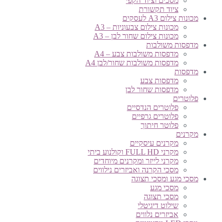
מסכים וציוד הקפי
ציוד תקשורת
מכונות צילום A3 לעסקים
מכונות צילום צבעוניות – A3
מכונות צילום שחור לבן – A3
מדפסות משולבות
מדפסות משולבות צבע – A4
מדפסות משולבות שחור/לבן A4
מדפסות
מדפסות צבע
מדפסות שחור לבן
פלוטרים
פלוטרים הנדסיים
פלוטרים גרפיים
פלוטר חיתוך
מקרנים
מקרנים עיסקיים
מקרני FULL HD וקולנוע ביתי
מקרני לייזר ומקרנים מיוחדים
מסכי הקרנה ואביזרים נילווים
מסכי מגע ומסכי תצוגה
מסכי מגע
מסכי תצוגה
שילוט דיגיטלי
אביזרים נלווים