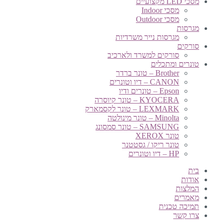
מסכי LED מקצועיים
מסכי Indoor
מסכי Outdoor
מגרסות
מגרסות נייר משרדיות
סורקים
סורקים למשרד ולארכיב
טונרים ומתכלים
Brother – טונר ברדר
CANON – דיו וטונרים
Epson – טונרים ודיו
KYOCERA – טונר קיוסרה
LEXMARK – טונר לקסמארק
Minolta – טונר מינולטה
SAMSUNG – טונר סמסונג
טונר XEROX
טונר ריקו / גסטטנר
HP – דיו וטונרים
בית
אודות
המלצות
מאמרים
תמיכה טכנית
צרו קשר