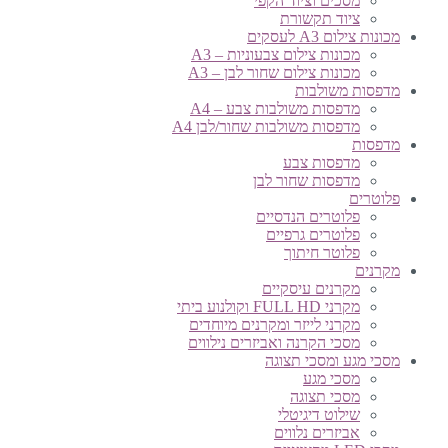
מסכים וציוד הקפי
ציוד תקשורת
מכונות צילום A3 לעסקים
מכונות צילום צבעוניות – A3
מכונות צילום שחור לבן – A3
מדפסות משולבות
מדפסות משולבות צבע – A4
מדפסות משולבות שחור/לבן A4
מדפסות
מדפסות צבע
מדפסות שחור לבן
פלוטרים
פלוטרים הנדסיים
פלוטרים גרפיים
פלוטר חיתוך
מקרנים
מקרנים עיסקיים
מקרני FULL HD וקולנוע ביתי
מקרני לייזר ומקרנים מיוחדים
מסכי הקרנה ואביזרים נילווים
מסכי מגע ומסכי תצוגה
מסכי מגע
מסכי תצוגה
שילוט דיגיטלי
אביזרים נלווים