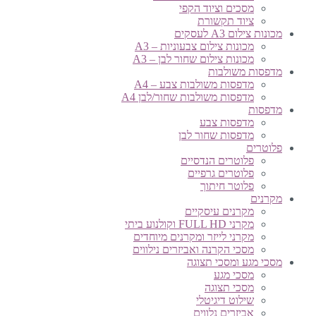
מסכים וציוד הקפי
ציוד תקשורת
מכונות צילום A3 לעסקים
מכונות צילום צבעוניות – A3
מכונות צילום שחור לבן – A3
מדפסות משולבות
מדפסות משולבות צבע – A4
מדפסות משולבות שחור/לבן A4
מדפסות
מדפסות צבע
מדפסות שחור לבן
פלוטרים
פלוטרים הנדסיים
פלוטרים גרפיים
פלוטר חיתוך
מקרנים
מקרנים עיסקיים
מקרני FULL HD וקולנוע ביתי
מקרני לייזר ומקרנים מיוחדים
מסכי הקרנה ואביזרים נילווים
מסכי מגע ומסכי תצוגה
מסכי מגע
מסכי תצוגה
שילוט דיגיטלי
אביזרים נלווים