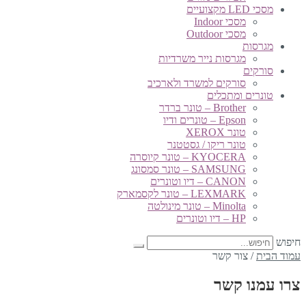
מסכי LED מקצועיים
מסכי Indoor
מסכי Outdoor
מגרסות
מגרסות נייר משרדיות
סורקים
סורקים למשרד ולארכיב
טונרים ומתכלים
Brother – טונר ברדר
Epson – טונרים ודיו
טונר XEROX
טונר ריקו / גסטטנר
KYOCERA – טונר קיוסרה
SAMSUNG – טונר סמסונג
CANON – דיו וטונרים
LEXMARK – טונר לקסמארק
Minolta – טונר מינולטה
HP – דיו וטונרים
חיפוש
עמוד הבית
/
צור קשר
צרו עמנו קשר