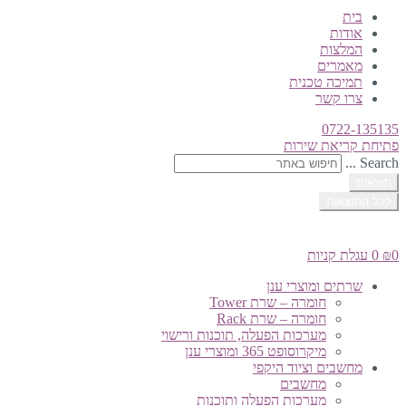
בית
אודות
המלצות
מאמרים
תמיכה טכנית
צרו קשר
0722-135135
פתיחת קריאת שירות
Search ...
תוצאות
לכל התוצאות
0
₪
0
עגלת קניות
שרתים ומוצרי ענן
חומרה – שרת Tower
חומרה – שרת Rack
מערכות הפעלה, תוכנות ורישוי
מיקרוסופט 365 ומוצרי ענן
מחשבים וציוד היקפי
מחשבים
מערכות הפעלה ותוכנות