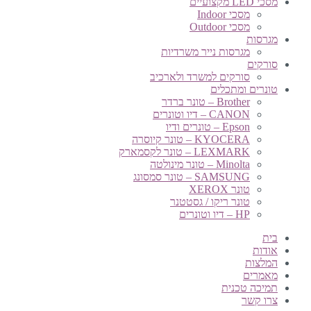
מסכי LED מקצועיים
מסכי Indoor
מסכי Outdoor
מגרסות
מגרסות נייר משרדיות
סורקים
סורקים למשרד ולארכיב
טונרים ומתכלים
Brother – טונר ברדר
CANON – דיו וטונרים
Epson – טונרים ודיו
KYOCERA – טונר קיוסרה
LEXMARK – טונר לקסמארק
Minolta – טונר מינולטה
SAMSUNG – טונר סמסונג
טונר XEROX
טונר ריקו / גסטטנר
HP – דיו וטונרים
בית
אודות
המלצות
מאמרים
תמיכה טכנית
צרו קשר