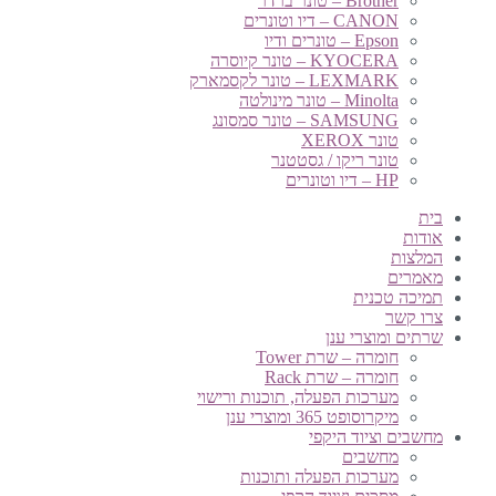
Brother – טונר ברדר
CANON – דיו וטונרים
Epson – טונרים ודיו
KYOCERA – טונר קיוסרה
LEXMARK – טונר לקסמארק
Minolta – טונר מינולטה
SAMSUNG – טונר סמסונג
טונר XEROX
טונר ריקו / גסטטנר
HP – דיו וטונרים
בית
אודות
המלצות
מאמרים
תמיכה טכנית
צרו קשר
שרתים ומוצרי ענן
חומרה – שרת Tower
חומרה – שרת Rack
מערכות הפעלה, תוכנות ורישוי
מיקרוסופט 365 ומוצרי ענן
מחשבים וציוד היקפי
מחשבים
מערכות הפעלה ותוכנות