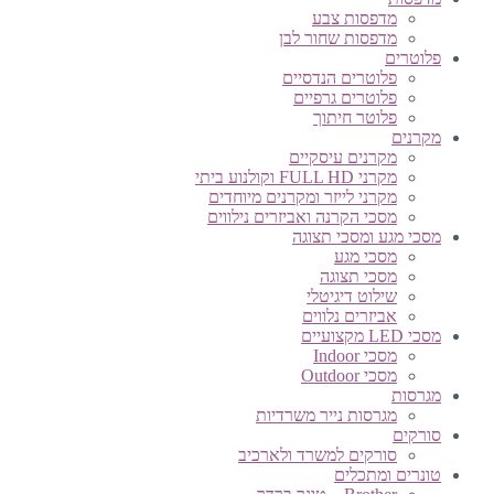
מדפסות צבע
מדפסות שחור לבן
פלוטרים
פלוטרים הנדסיים
פלוטרים גרפיים
פלוטר חיתוך
מקרנים
מקרנים עיסקיים
מקרני FULL HD וקולנוע ביתי
מקרני לייזר ומקרנים מיוחדים
מסכי הקרנה ואביזרים נילווים
מסכי מגע ומסכי תצוגה
מסכי מגע
מסכי תצוגה
שילוט דיגיטלי
אביזרים נלווים
מסכי LED מקצועיים
מסכי Indoor
מסכי Outdoor
מגרסות
מגרסות נייר משרדיות
סורקים
סורקים למשרד ולארכיב
טונרים ומתכלים