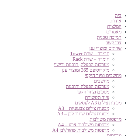
בית
אודות
המלצות
מאמרים
תמיכה טכנית
צרו קשר
שרתים ומוצרי ענן
חומרה – שרת Tower
חומרה – שרת Rack
מערכות הפעלה, תוכנות ורישוי
מיקרוסופט 365 ומוצרי ענן
מחשבים וציוד היקפי
מחשבים
מערכות הפעלה ותוכנות
מסכים וציוד הקפי
ציוד תקשורת
מכונות צילום A3 לעסקים
מכונות צילום צבעוניות – A3
מכונות צילום שחור לבן – A3
מדפסות משולבות
מדפסות משולבות צבע – A4
מדפסות משולבות שחור/לבן A4
מדפסות