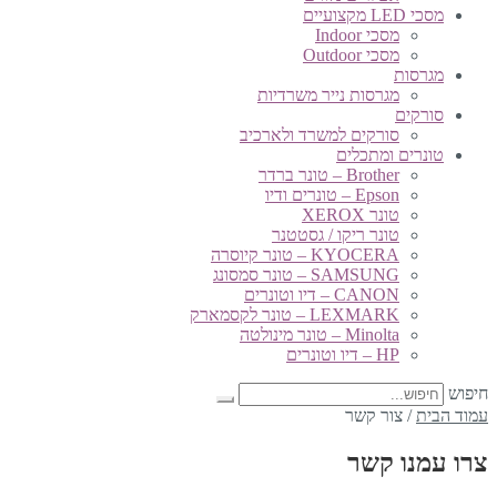
מסכי LED מקצועיים
מסכי Indoor
מסכי Outdoor
מגרסות
מגרסות נייר משרדיות
סורקים
סורקים למשרד ולארכיב
טונרים ומתכלים
Brother – טונר ברדר
Epson – טונרים ודיו
טונר XEROX
טונר ריקו / גסטטנר
KYOCERA – טונר קיוסרה
SAMSUNG – טונר סמסונג
CANON – דיו וטונרים
LEXMARK – טונר לקסמארק
Minolta – טונר מינולטה
HP – דיו וטונרים
חיפוש
עמוד הבית
/
צור קשר
צרו עמנו קשר