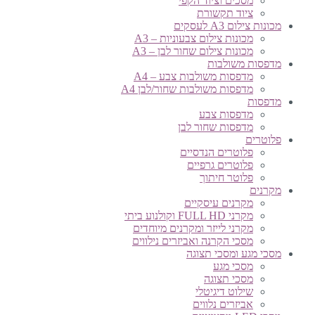
מסכים וציוד הקפי
ציוד תקשורת
מכונות צילום A3 לעסקים
מכונות צילום צבעוניות – A3
מכונות צילום שחור לבן – A3
מדפסות משולבות
מדפסות משולבות צבע – A4
מדפסות משולבות שחור/לבן A4
מדפסות
מדפסות צבע
מדפסות שחור לבן
פלוטרים
פלוטרים הנדסיים
פלוטרים גרפיים
פלוטר חיתוך
מקרנים
מקרנים עיסקיים
מקרני FULL HD וקולנוע ביתי
מקרני לייזר ומקרנים מיוחדים
מסכי הקרנה ואביזרים נילווים
מסכי מגע ומסכי תצוגה
מסכי מגע
מסכי תצוגה
שילוט דיגיטלי
אביזרים נלווים