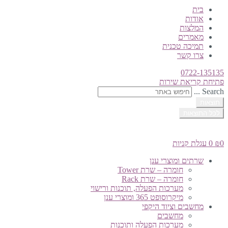
בית
אודות
המלצות
מאמרים
תמיכה טכנית
צרו קשר
0722-135135
פתיחת קריאת שירות
Search ...
תוצאות
לכל התוצאות
0
₪
0
עגלת קניות
שרתים ומוצרי ענן
חומרה – שרת Tower
חומרה – שרת Rack
מערכות הפעלה, תוכנות ורישוי
מיקרוסופט 365 ומוצרי ענן
מחשבים וציוד היקפי
מחשבים
מערכות הפעלה ותוכנות