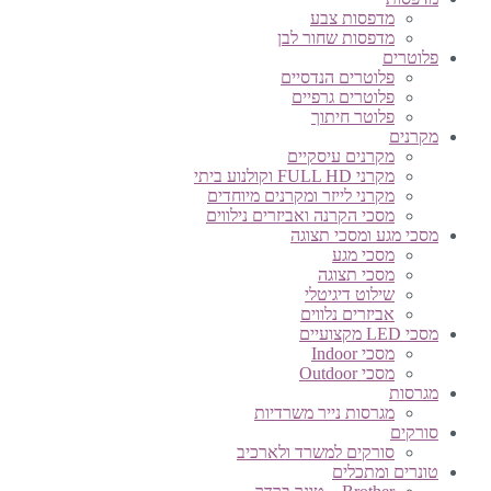
מדפסות צבע
מדפסות שחור לבן
פלוטרים
פלוטרים הנדסיים
פלוטרים גרפיים
פלוטר חיתוך
מקרנים
מקרנים עיסקיים
מקרני FULL HD וקולנוע ביתי
מקרני לייזר ומקרנים מיוחדים
מסכי הקרנה ואביזרים נילווים
מסכי מגע ומסכי תצוגה
מסכי מגע
מסכי תצוגה
שילוט דיגיטלי
אביזרים נלווים
מסכי LED מקצועיים
מסכי Indoor
מסכי Outdoor
מגרסות
מגרסות נייר משרדיות
סורקים
סורקים למשרד ולארכיב
טונרים ומתכלים