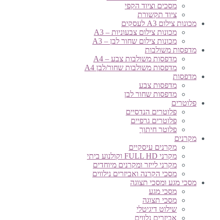
מסכים וציוד הקפי
ציוד תקשורת
מכונות צילום A3 לעסקים
מכונות צילום צבעוניות – A3
מכונות צילום שחור לבן – A3
מדפסות משולבות
מדפסות משולבות צבע – A4
מדפסות משולבות שחור/לבן A4
מדפסות
מדפסות צבע
מדפסות שחור לבן
פלוטרים
פלוטרים הנדסיים
פלוטרים גרפיים
פלוטר חיתוך
מקרנים
מקרנים עיסקיים
מקרני FULL HD וקולנוע ביתי
מקרני לייזר ומקרנים מיוחדים
מסכי הקרנה ואביזרים נילווים
מסכי מגע ומסכי תצוגה
מסכי מגע
מסכי תצוגה
שילוט דיגיטלי
אביזרים נלווים