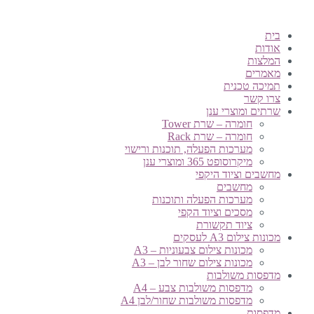
בית
אודות
המלצות
מאמרים
תמיכה טכנית
צרו קשר
שרתים ומוצרי ענן
חומרה – שרת Tower
חומרה – שרת Rack
מערכות הפעלה, תוכנות ורישוי
מיקרוסופט 365 ומוצרי ענן
מחשבים וציוד היקפי
מחשבים
מערכות הפעלה ותוכנות
מסכים וציוד הקפי
ציוד תקשורת
מכונות צילום A3 לעסקים
מכונות צילום צבעוניות – A3
מכונות צילום שחור לבן – A3
מדפסות משולבות
מדפסות משולבות צבע – A4
מדפסות משולבות שחור/לבן A4
מדפסות