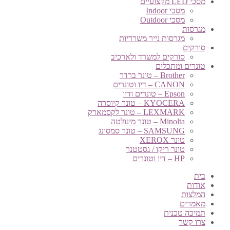
מסכי LED מקצועיים
מסכי Indoor
מסכי Outdoor
מגרסות
מגרסות נייר משרדיות
סורקים
סורקים למשרד ולארכיב
טונרים ומתכלים
Brother – טונר ברדר
CANON – דיו וטונרים
Epson – טונרים ודיו
KYOCERA – טונר קיוסרה
LEXMARK – טונר לקסמארק
Minolta – טונר מינולטה
SAMSUNG – טונר סמסונג
טונר XEROX
טונר ריקו / גסטטנר
HP – דיו וטונרים
בית
אודות
המלצות
מאמרים
תמיכה טכנית
צרו קשר