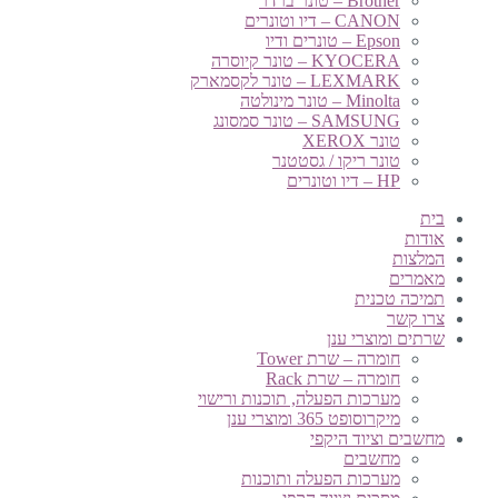
Brother – טונר ברדר
CANON – דיו וטונרים
Epson – טונרים ודיו
KYOCERA – טונר קיוסרה
LEXMARK – טונר לקסמארק
Minolta – טונר מינולטה
SAMSUNG – טונר סמסונג
טונר XEROX
טונר ריקו / גסטטנר
HP – דיו וטונרים
בית
אודות
המלצות
מאמרים
תמיכה טכנית
צרו קשר
שרתים ומוצרי ענן
חומרה – שרת Tower
חומרה – שרת Rack
מערכות הפעלה, תוכנות ורישוי
מיקרוסופט 365 ומוצרי ענן
מחשבים וציוד היקפי
מחשבים
מערכות הפעלה ותוכנות