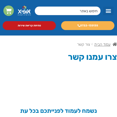
מסכי LED מקצועיים
מכונות צילום A3 לעסקים
0722-135135
פתיחת קריאת שירות
עמוד הבית
צור קשר
צרו עמנו קשר
נשמח לעמוד לפנייתכם בכל עת