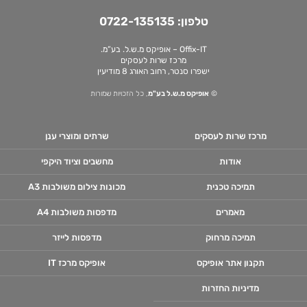
טלפון:
0722-135135
Offix-IT – אופיקס מ.ש.ל. בע”מ.
מרכז שרות לעסקים
ישפרו סנטר, רחוב האורג 8 מודיעין
©
אופיקס מ.ש.ל בע"מ
, כל הזכויות שמורות
מרכז שרות לעסקים
שרתים ומוצרי ענן
אודות
מחשבים וציוד היקפי
תמיכה טכנית
מכונות צילום משולבות A3
מאמרים
מדפסות משולבות A4
תמיכה מרחוק
מדפסות לייזר
תקנון אתר אופיקס
אופיקס מרכז IT
מדיניות החזרות