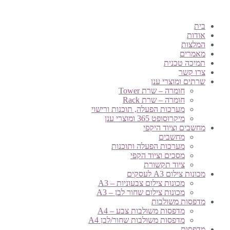
בית
אודות
המלצות
מאמרים
תמיכה טכנית
צרו קשר
שרתים ומוצרי ענן
חומרה – שרת Tower
חומרה – שרת Rack
מערכות הפעלה, תוכנות ורישוי
מיקרוסופט 365 ומוצרי ענן
מחשבים וציוד היקפי
מחשבים
מערכות הפעלה ותוכנות
מסכים וציוד הקפי
ציוד תקשורת
מכונות צילום A3 לעסקים
מכונות צילום צבעוניות – A3
מכונות צילום שחור לבן – A3
מדפסות משולבות
מדפסות משולבות צבע – A4
מדפסות משולבות שחור/לבן A4
מדפסות