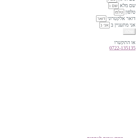
שם מלא
טלפון
דואר אלקטרוני
אני מתעניין ב
שלח
או התקשרו
0722-135135
טלפון:
0722-135135
Offix-IT – אופיקס מ.ש.ל. בע”מ.
מרכז שרות לעסקים
ישפרו סנטר, רחוב האורג 8 מודיעין
©
אופיקס מ.ש.ל בע"מ
, כל הזכויות שמורות