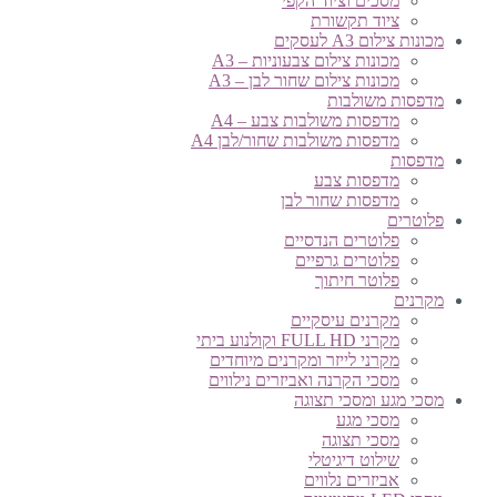
מסכים וציוד הקפי
ציוד תקשורת
מכונות צילום A3 לעסקים
מכונות צילום צבעוניות – A3
מכונות צילום שחור לבן – A3
מדפסות משולבות
מדפסות משולבות צבע – A4
מדפסות משולבות שחור/לבן A4
מדפסות
מדפסות צבע
מדפסות שחור לבן
פלוטרים
פלוטרים הנדסיים
פלוטרים גרפיים
פלוטר חיתוך
מקרנים
מקרנים עיסקיים
מקרני FULL HD וקולנוע ביתי
מקרני לייזר ומקרנים מיוחדים
מסכי הקרנה ואביזרים נילווים
מסכי מגע ומסכי תצוגה
מסכי מגע
מסכי תצוגה
שילוט דיגיטלי
אביזרים נלווים