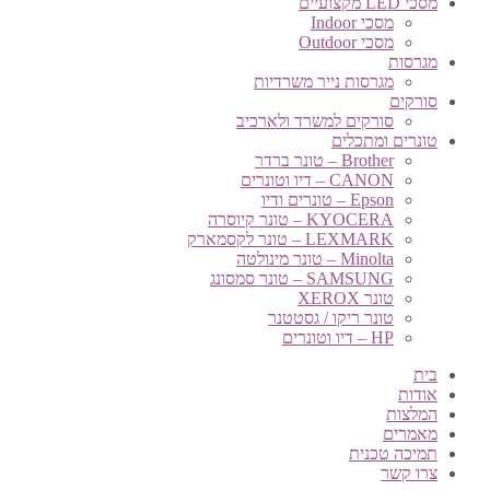
מסכי LED מקצועיים
מסכי Indoor
מסכי Outdoor
מגרסות
מגרסות נייר משרדיות
סורקים
סורקים למשרד ולארכיב
טונרים ומתכלים
Brother – טונר ברדר
CANON – דיו וטונרים
Epson – טונרים ודיו
KYOCERA – טונר קיוסרה
LEXMARK – טונר לקסמארק
Minolta – טונר מינולטה
SAMSUNG – טונר סמסונג
טונר XEROX
טונר ריקו / גסטטנר
HP – דיו וטונרים
בית
אודות
המלצות
מאמרים
תמיכה טכנית
צרו קשר