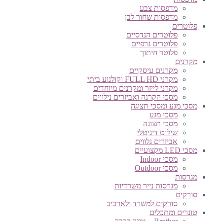
מדפסות צבע
מדפסות שחור לבן
פלוטרים
פלוטרים הנדסיים
פלוטרים גרפיים
פלוטר חיתוך
מקרנים
מקרנים עיסקיים
מקרני FULL HD וקולנוע ביתי
מקרני לייזר ומקרנים מיוחדים
מסכי הקרנה ואביזרים נילווים
מסכי מגע ומסכי תצוגה
מסכי מגע
מסכי תצוגה
שילוט דיגיטלי
אביזרים נלווים
מסכי LED מקצועיים
מסכי Indoor
מסכי Outdoor
מגרסות
מגרסות נייר משרדיות
סורקים
סורקים למשרד ולארכיב
טונרים ומתכלים