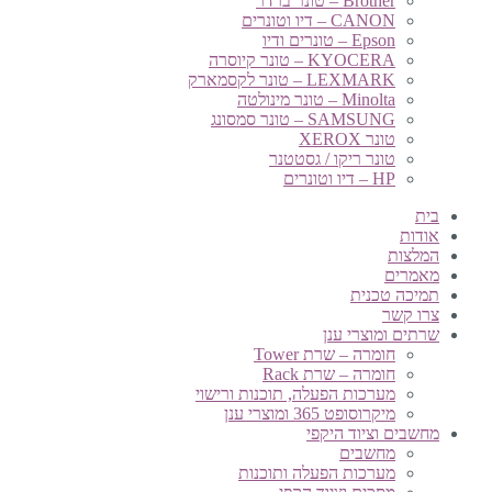
Brother – טונר ברדר
CANON – דיו וטונרים
Epson – טונרים ודיו
KYOCERA – טונר קיוסרה
LEXMARK – טונר לקסמארק
Minolta – טונר מינולטה
SAMSUNG – טונר סמסונג
טונר XEROX
טונר ריקו / גסטטנר
HP – דיו וטונרים
בית
אודות
המלצות
מאמרים
תמיכה טכנית
צרו קשר
שרתים ומוצרי ענן
חומרה – שרת Tower
חומרה – שרת Rack
מערכות הפעלה, תוכנות ורישוי
מיקרוסופט 365 ומוצרי ענן
מחשבים וציוד היקפי
מחשבים
מערכות הפעלה ותוכנות