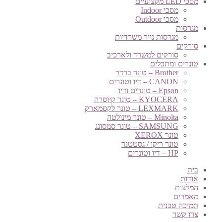
מסכי LED מקצועיים
מסכי Indoor
מסכי Outdoor
מגרסות
מגרסות נייר משרדיות
סורקים
סורקים למשרד ולארכיב
טונרים ומתכלים
Brother – טונר ברדר
CANON – דיו וטונרים
Epson – טונרים ודיו
KYOCERA – טונר קיוסרה
LEXMARK – טונר לקסמארק
Minolta – טונר מינולטה
SAMSUNG – טונר סמסונג
טונר XEROX
טונר ריקו / גסטטנר
HP – דיו וטונרים
בית
אודות
המלצות
מאמרים
תמיכה טכנית
צרו קשר