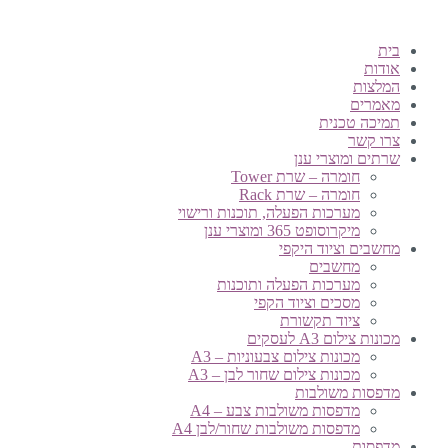
בית
אודות
המלצות
מאמרים
תמיכה טכנית
צרו קשר
שרתים ומוצרי ענן
חומרה – שרת Tower
חומרה – שרת Rack
מערכות הפעלה, תוכנות ורישוי
מיקרוסופט 365 ומוצרי ענן
מחשבים וציוד היקפי
מחשבים
מערכות הפעלה ותוכנות
מסכים וציוד הקפי
ציוד תקשורת
מכונות צילום A3 לעסקים
מכונות צילום צבעוניות – A3
מכונות צילום שחור לבן – A3
מדפסות משולבות
מדפסות משולבות צבע – A4
מדפסות משולבות שחור/לבן A4
מדפסות