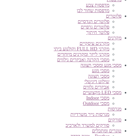
מדפסות צבע
מדפסות שחור לבן
פלוטרים
פלוטרים הנדסיים
פלוטרים גרפיים
פלוטר חיתוך
מקרנים
מקרנים עיסקיים
מקרני FULL HD וקולנוע ביתי
מקרני לייזר ומקרנים מיוחדים
מסכי הקרנה ואביזרים נילווים
מסכי מגע ומסכי תצוגה
מסכי מגע
מסכי תצוגה
שילוט דיגיטלי
אביזרים נלווים
מסכי LED מקצועיים
מסכי Indoor
מסכי Outdoor
מגרסות
מגרסות נייר משרדיות
סורקים
סורקים למשרד ולארכיב
טונרים ומתכלים