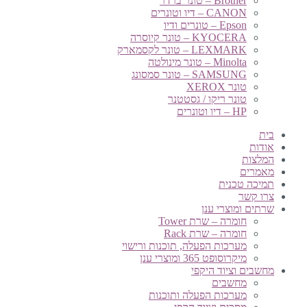
Brother – טונר ברדר
CANON – דיו וטונרים
Epson – טונרים ודיו
KYOCERA – טונר קיוסרה
LEXMARK – טונר לקסמארק
Minolta – טונר מינולטה
SAMSUNG – טונר סמסונג
טונר XEROX
טונר ריקו / גסטטנר
HP – דיו וטונרים
בית
אודות
המלצות
מאמרים
תמיכה טכנית
צרו קשר
שרתים ומוצרי ענן
חומרה – שרת Tower
חומרה – שרת Rack
מערכות הפעלה, תוכנות ורישוי
מיקרוסופט 365 ומוצרי ענן
מחשבים וציוד היקפי
מחשבים
מערכות הפעלה ותוכנות