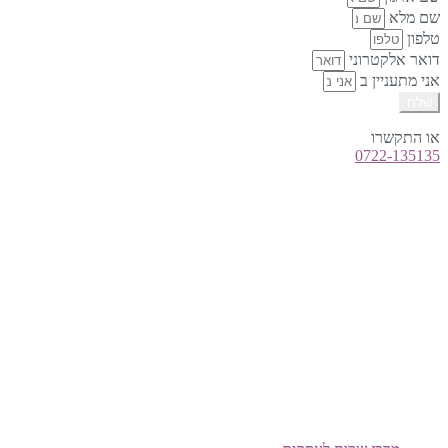
שם מלא
טלפון
דואר אלקטרוני
אני מתעניין ב
שלח
או התקשרו
0722-135135
טלפון:
0722-135135
Offix-IT – אופיקס מ.ש.ל. בע”מ.
מרכז שרות לעסקים
ישפרו סנטר, רחוב האורג 8 מודיעין
©
אופיקס מ.ש.ל בע"מ
, כל הזכויות שמורות