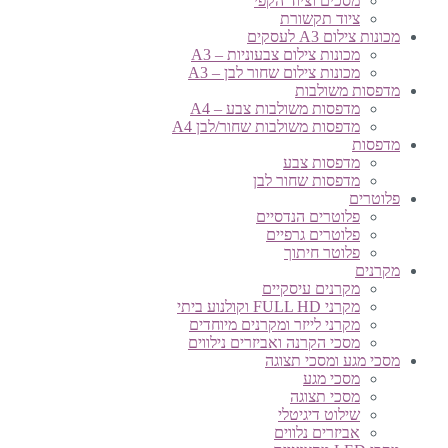
מסכים וציוד הקפי
ציוד תקשורת
מכונות צילום A3 לעסקים
מכונות צילום צבעוניות – A3
מכונות צילום שחור לבן – A3
מדפסות משולבות
מדפסות משולבות צבע – A4
מדפסות משולבות שחור/לבן A4
מדפסות
מדפסות צבע
מדפסות שחור לבן
פלוטרים
פלוטרים הנדסיים
פלוטרים גרפיים
פלוטר חיתוך
מקרנים
מקרנים עיסקיים
מקרני FULL HD וקולנוע ביתי
מקרני לייזר ומקרנים מיוחדים
מסכי הקרנה ואביזרים נילווים
מסכי מגע ומסכי תצוגה
מסכי מגע
מסכי תצוגה
שילוט דיגיטלי
אביזרים נלווים