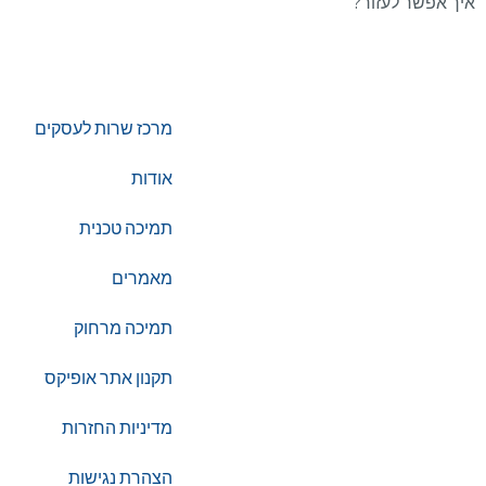
איך אפשר לעזור?
מרכז שרות לעסקים
טלפון:
0722-135135
אודות
תמיכה טכנית
Offix-IT – אופיקס מ.ש.ל. בע”מ.
מאמרים
מרכז שרות לעסקים
ישפרו סנטר, רחוב האורג 8 מודיעין
תמיכה מרחוק
תקנון אתר אופיקס
מדיניות החזרות
©
אופיקס מ.ש.ל בע"מ
, כל הזכויות שמורות
הצהרת נגישות