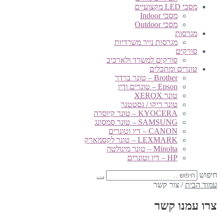
מסכי LED מקצועיים
מסכי Indoor
מסכי Outdoor
מגרסות
מגרסות נייר משרדיות
סורקים
סורקים למשרד ולארכיב
טונרים ומתכלים
Brother – טונר ברדר
Epson – טונרים ודיו
טונר XEROX
טונר ריקו / גסטטנר
KYOCERA – טונר קיוסרה
SAMSUNG – טונר סמסונג
CANON – דיו וטונרים
LEXMARK – טונר לקסמארק
Minolta – טונר מינולטה
HP – דיו וטונרים
חיפוש
עמוד הבית
/
צור קשר
צרו עמנו קשר