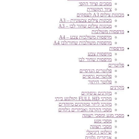
מסכים וציוד הקפי
ציוד תקשורת
מכונות צילום A3 לעסקים
מכונות צילום צבעוניות – A3
מכונות צילום שחור לבן – A3
מדפסות משולבות
מדפסות משולבות צבע – A4
מדפסות משולבות שחור/לבן A4
מדפסות
מדפסות צבע
מדפסות שחור לבן
פלוטרים
פלוטרים הנדסיים
פלוטרים גרפיים
פלוטר חיתוך
מקרנים
מקרנים עיסקיים
מקרני FULL HD וקולנוע ביתי
מקרני לייזר ומקרנים מיוחדים
מסכי הקרנה ואביזרים נילווים
מסכי מגע ומסכי תצוגה
מסכי מגע
מסכי תצוגה
שילוט דיגיטלי
אביזרים נלווים