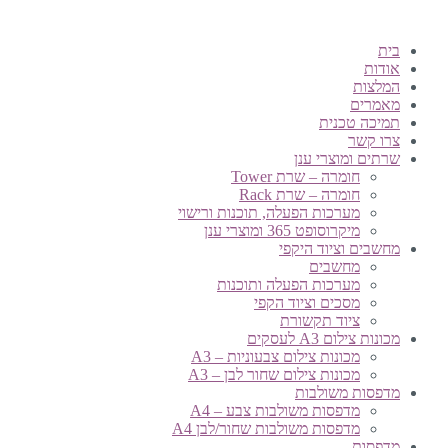
בית
אודות
המלצות
מאמרים
תמיכה טכנית
צרו קשר
שרתים ומוצרי ענן
חומרה – שרת Tower
חומרה – שרת Rack
מערכות הפעלה, תוכנות ורישוי
מיקרוסופט 365 ומוצרי ענן
מחשבים וציוד היקפי
מחשבים
מערכות הפעלה ותוכנות
מסכים וציוד הקפי
ציוד תקשורת
מכונות צילום A3 לעסקים
מכונות צילום צבעוניות – A3
מכונות צילום שחור לבן – A3
מדפסות משולבות
מדפסות משולבות צבע – A4
מדפסות משולבות שחור/לבן A4
מדפסות