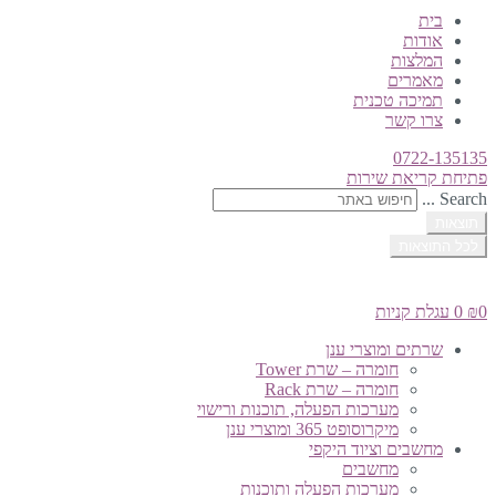
בית
אודות
המלצות
מאמרים
תמיכה טכנית
צרו קשר
0722-135135
פתיחת קריאת שירות
Search ...
תוצאות
לכל התוצאות
0
₪
0
עגלת קניות
שרתים ומוצרי ענן
חומרה – שרת Tower
חומרה – שרת Rack
מערכות הפעלה, תוכנות ורישוי
מיקרוסופט 365 ומוצרי ענן
מחשבים וציוד היקפי
מחשבים
מערכות הפעלה ותוכנות