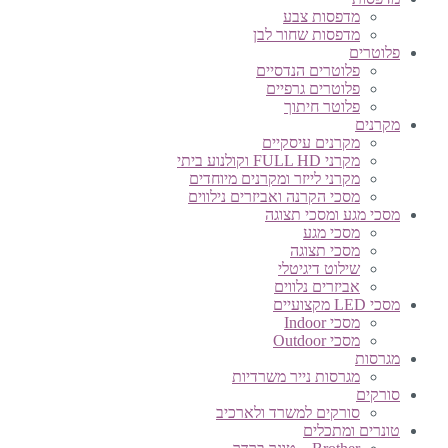
מדפסות צבע
מדפסות שחור לבן
פלוטרים
פלוטרים הנדסיים
פלוטרים גרפיים
פלוטר חיתוך
מקרנים
מקרנים עיסקיים
מקרני FULL HD וקולנוע ביתי
מקרני לייזר ומקרנים מיוחדים
מסכי הקרנה ואביזרים נילווים
מסכי מגע ומסכי תצוגה
מסכי מגע
מסכי תצוגה
שילוט דיגיטלי
אביזרים נלווים
מסכי LED מקצועיים
מסכי Indoor
מסכי Outdoor
מגרסות
מגרסות נייר משרדיות
סורקים
סורקים למשרד ולארכיב
טונרים ומתכלים