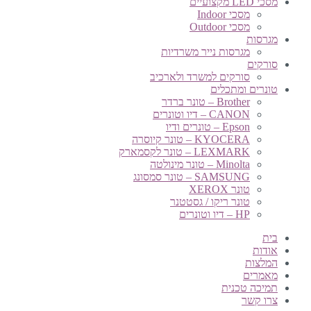
מסכי LED מקצועיים
מסכי Indoor
מסכי Outdoor
מגרסות
מגרסות נייר משרדיות
סורקים
סורקים למשרד ולארכיב
טונרים ומתכלים
Brother – טונר ברדר
CANON – דיו וטונרים
Epson – טונרים ודיו
KYOCERA – טונר קיוסרה
LEXMARK – טונר לקסמארק
Minolta – טונר מינולטה
SAMSUNG – טונר סמסונג
טונר XEROX
טונר ריקו / גסטטנר
HP – דיו וטונרים
בית
אודות
המלצות
מאמרים
תמיכה טכנית
צרו קשר