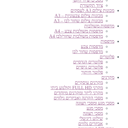
מסכים וציוד הקפי
ציוד תקשורת
מכונות צילום A3 לעסקים
מכונות צילום צבעוניות – A3
מכונות צילום שחור לבן – A3
מדפסות משולבות
מדפסות משולבות צבע – A4
מדפסות משולבות שחור/לבן A4
מדפסות
מדפסות צבע
מדפסות שחור לבן
פלוטרים
פלוטרים הנדסיים
פלוטרים גרפיים
פלוטר חיתוך
מקרנים
מקרנים עיסקיים
מקרני FULL HD וקולנוע ביתי
מקרני לייזר ומקרנים מיוחדים
מסכי הקרנה ואביזרים נילווים
מסכי מגע ומסכי תצוגה
מסכי מגע
מסכי תצוגה
שילוט דיגיטלי
אביזרים נלווים