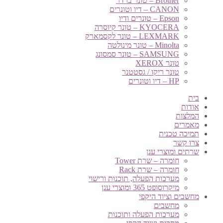
Brother – טונר ברדר
CANON – דיו וטונרים
Epson – טונרים ודיו
KYOCERA – טונר קיוסרה
LEXMARK – טונר לקסמארק
Minolta – טונר מינולטה
SAMSUNG – טונר סמסונג
טונר XEROX
טונר ריקו / גסטטנר
HP – דיו וטונרים
בית
אודות
המלצות
מאמרים
תמיכה טכנית
צרו קשר
שרתים ומוצרי ענן
חומרה – שרת Tower
חומרה – שרת Rack
מערכות הפעלה, תוכנות ורישוי
מיקרוסופט 365 ומוצרי ענן
מחשבים וציוד היקפי
מחשבים
מערכות הפעלה ותוכנות