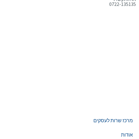
0722-135135
טלפון:
0722-135135
Offix-IT – אופיקס מ.ש.ל. בע”מ.
מרכז שרות לעסקים
ישפרו סנטר, רחוב האורג 8 מודיעין
©
אופיקס מ.ש.ל בע"מ
, כל הזכויות שמורות
מרכז שרות לעסקים
אודות