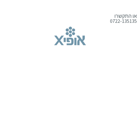
או התקשרו
0722-135135
טלפון:
0722-135135
Offix-IT – אופיקס מ.ש.ל. בע”מ.
מרכז שרות לעסקים
ישפרו סנטר, רחוב האורג 8 מודיעין
©
אופיקס מ.ש.ל בע"מ
, כל הזכויות שמורות