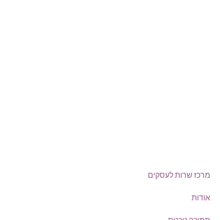
טלפון:
0722-135135
Offix-IT – אופיקס מ.ש.ל. בע”מ.
מרכז שרות לעסקים
ישפרו סנטר, רחוב האורג 8 מודיעין
©
אופיקס מ.ש.ל בע"מ
, כל הזכויות שמורות
מרכז שרות לעסקים
אודות