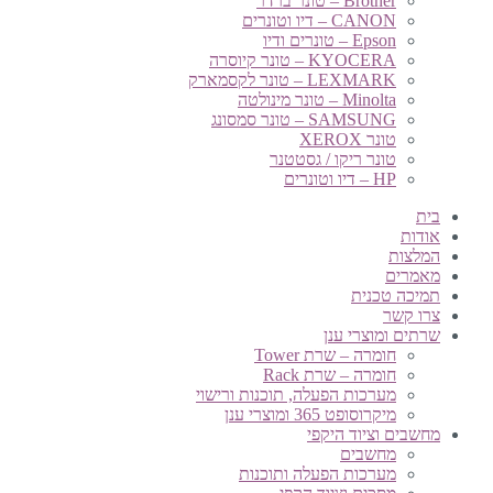
Brother – טונר ברדר
CANON – דיו וטונרים
Epson – טונרים ודיו
KYOCERA – טונר קיוסרה
LEXMARK – טונר לקסמארק
Minolta – טונר מינולטה
SAMSUNG – טונר סמסונג
טונר XEROX
טונר ריקו / גסטטנר
HP – דיו וטונרים
בית
אודות
המלצות
מאמרים
תמיכה טכנית
צרו קשר
שרתים ומוצרי ענן
חומרה – שרת Tower
חומרה – שרת Rack
מערכות הפעלה, תוכנות ורישוי
מיקרוסופט 365 ומוצרי ענן
מחשבים וציוד היקפי
מחשבים
מערכות הפעלה ותוכנות