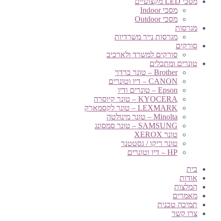
מסכי LED מקצועיים
מסכי Indoor
מסכי Outdoor
מגרסות
מגרסות נייר משרדיות
סורקים
סורקים למשרד ולארכיב
טונרים ומתכלים
Brother – טונר ברדר
CANON – דיו וטונרים
Epson – טונרים ודיו
KYOCERA – טונר קיוסרה
LEXMARK – טונר לקסמארק
Minolta – טונר מינולטה
SAMSUNG – טונר סמסונג
טונר XEROX
טונר ריקו / גסטטנר
HP – דיו וטונרים
בית
אודות
המלצות
מאמרים
תמיכה טכנית
צרו קשר