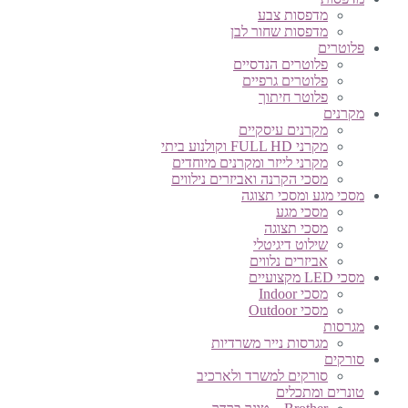
מדפסות צבע
מדפסות שחור לבן
פלוטרים
פלוטרים הנדסיים
פלוטרים גרפיים
פלוטר חיתוך
מקרנים
מקרנים עיסקיים
מקרני FULL HD וקולנוע ביתי
מקרני לייזר ומקרנים מיוחדים
מסכי הקרנה ואביזרים נילווים
מסכי מגע ומסכי תצוגה
מסכי מגע
מסכי תצוגה
שילוט דיגיטלי
אביזרים נלווים
מסכי LED מקצועיים
מסכי Indoor
מסכי Outdoor
מגרסות
מגרסות נייר משרדיות
סורקים
סורקים למשרד ולארכיב
טונרים ומתכלים