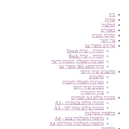
בית
אודות
המלצות
מאמרים
תמיכה טכנית
צרו קשר
שרתים ומוצרי ענן
חומרה – שרת Tower
חומרה – שרת Rack
מערכות הפעלה, תוכנות ורישוי
מיקרוסופט 365 ומוצרי ענן
מחשבים וציוד היקפי
מחשבים
מערכות הפעלה ותוכנות
מסכים וציוד הקפי
ציוד תקשורת
מכונות צילום A3 לעסקים
מכונות צילום צבעוניות – A3
מכונות צילום שחור לבן – A3
מדפסות משולבות
מדפסות משולבות צבע – A4
מדפסות משולבות שחור/לבן A4
מדפסות