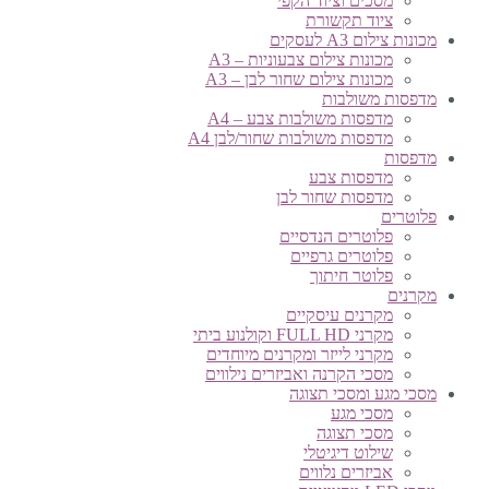
מסכים וציוד הקפי
ציוד תקשורת
מכונות צילום A3 לעסקים
מכונות צילום צבעוניות – A3
מכונות צילום שחור לבן – A3
מדפסות משולבות
מדפסות משולבות צבע – A4
מדפסות משולבות שחור/לבן A4
מדפסות
מדפסות צבע
מדפסות שחור לבן
פלוטרים
פלוטרים הנדסיים
פלוטרים גרפיים
פלוטר חיתוך
מקרנים
מקרנים עיסקיים
מקרני FULL HD וקולנוע ביתי
מקרני לייזר ומקרנים מיוחדים
מסכי הקרנה ואביזרים נילווים
מסכי מגע ומסכי תצוגה
מסכי מגע
מסכי תצוגה
שילוט דיגיטלי
אביזרים נלווים