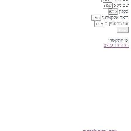
שם מלא
טלפון
דואר אלקטרוני
אני מתעניין ב
שלח
או התקשרו
0722-135135
טלפון:
0722-135135
Offix-IT – אופיקס מ.ש.ל. בע”מ.
מרכז שרות לעסקים
ישפרו סנטר, רחוב האורג 8 מודיעין
©
אופיקס מ.ש.ל בע"מ
, כל הזכויות שמורות