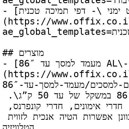
ae_global_templates=תבנית-מוצר-בודד)

- [תפריט ימני \- דפי תמיכה טכנית]
(https://www.offix.co.i
ae_global_templates=תפריט-ימני-דפי-תמיכה-טכנית)

## מוצרים

- [מעמד למסך עד 86″ AL\-70]
https://www.off/מסכי-תצוגה/עגלות-ואביז
רים-למסכים/מעמד-למסך-עד-86″-al-70/): מעמד למסך על גלגלים 
נסתרים למסכים החל מ37″ עד 86″ במשקל של עד 50 ק”ג\. 
לחדרי כושר, סטודיו ליוגה או פילאטיס, חדרי אימונים, חדרי קונפרנס, 
חדרי גיימינג, משרדים ועוד\! מדף מתכוונן אפשרות הטיה אנכית לזווית 
הטלוויזיה
