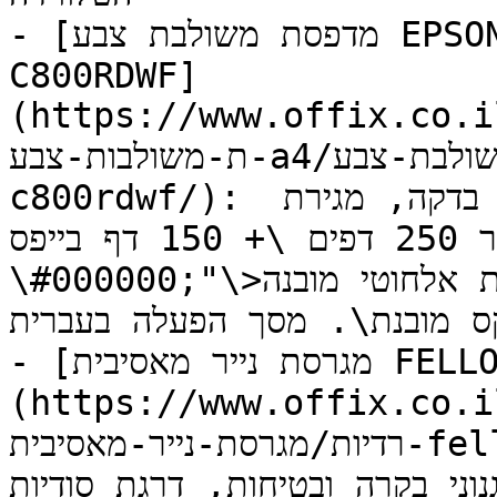
- [מדפסת משולבת צבע EPSON WorkForce Pro EM\-
C800RDWF]
https://www.offi/מדפסות-משולבות/מדפסו
ת-משולבות-צבע-a4/מדפסת-משולבת-צבע-workforce-pro-em-
c800rdwf/): מדפסת צבעונית משולבת, עד 34 דפים בדקה, מגירת 
נייר 250 דפים \+ 150 דף בייפס, \<span style="color: 
\#000000;"\>כרטיס רשת אלחוטי מובנה\</span\>\. יחידת 
קס מובנת\. מסך הפעלה בעברית\.
- [מגרסת נייר מאסיבית FELLOWES AUTOMAX 550C]
https://www.off/מגרסות/מגרסות-נייר-מש
רדיות/מגרסת-נייר-מאסיבית-fellowes-automax-550c/): מגרסת 
בקרה ובטיחות, דרגת סודיות P4, מיכל 