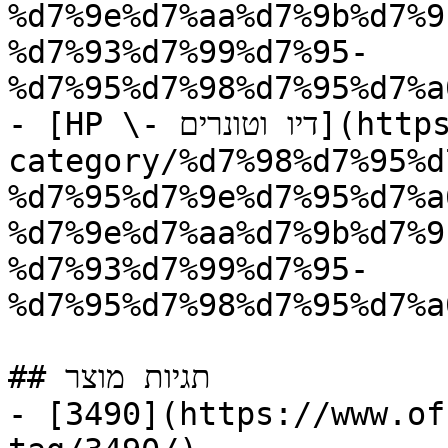
%d7%9e%d7%aa%d7%9b%d7%9
%d7%93%d7%99%d7%95-
%d7%95%d7%98%d7%95%d7%a
- [HP \- דיו וטונרים](https://www.offix.co.il/product-
category/%d7%98%d7%95%d
%d7%95%d7%9e%d7%95%d7%a
%d7%9e%d7%aa%d7%9b%d7%9
%d7%93%d7%99%d7%95-
%d7%95%d7%98%d7%95%d7%a
## תגיות מוצר

- [3490](https://www.of