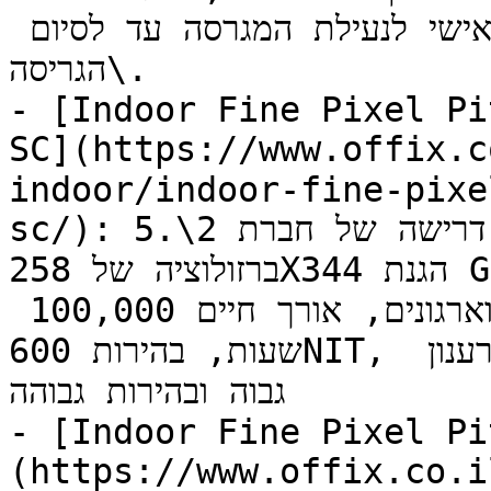
נשלף, שקטה\. אפשרות להכנסת קוד אישי לנעילת המגרסה עד לסיום 
הגריסה\.

- [Indoor Fine Pixel Pi
SC](https://www.o/מסכי-לד/מסכי-
indoor/indoor-fine-pixe
sc/): פנל לד בגודל לפי דרישה של חברת 2\.5mm DAHUA פיץ' 
ברזולוציה של 258X344 הגנת GOB משופרת מפני אבק, עמידות גבוהה 
לפגיעות, מיועד לחדרי בקרה, משרדים וארגונים, אורך חיים 100,000 
שעות, בהירות 600NIT, עיצוב ללא תפרים  וללא מאוורר, קצב רענון 
גבוה ובהירות גבוהה

- [Indoor Fine Pixel Pi
https://www.offix./מסכי-לד/מסכי-