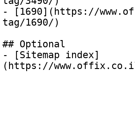
tag/3490/)

- [1690](https://www.of
tag/1690/)

## Optional

- [Sitemap index]