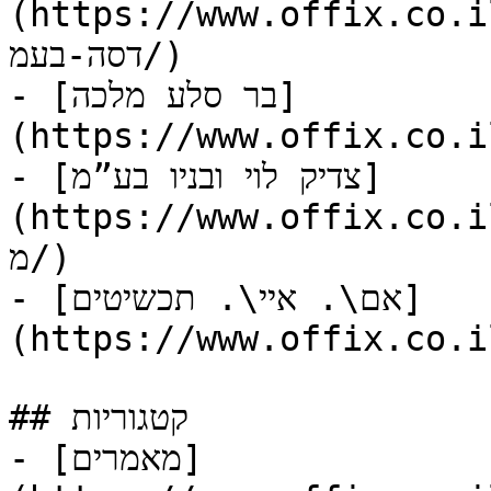
https://www.offi/ארמה-את-בנט-הנ
דסה-בעמ/)

- [בר סלע מלכה]
https://www.offix/בר-סלע-מלכה/)
- [צדיק לוי ובניו בע”מ]
https://www.off/צדיק-לוי-ובניו-בע
מ/)

- [אם\. איי\. תכשיטים]
(https://www.offix.co.i
## קטגוריות

- [מאמרים]