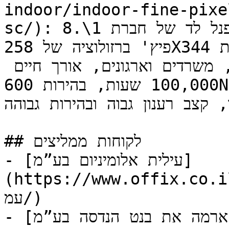
indoor/indoor-fine-pixe
sc/): פנל לד של חברת 1\.8mm DAHUA להרכבה בגודל לפי דרישה 
פיץ' ברזולוציה של 258X344 הגנת GOB משופרת מפני אבק, עמידות 
גבוהה לפגיעות, מיועד לחדרי בקרה, משרדים וארגונים, אורך חיים 
100,000 שעות, בהירות 600NIT, עיצוב ללא תפרים  וללא 
ר, קצב רענון גבוה ובהירות גבוהה
## לקוחות ממליצים

- [עילית אלומיניום בע”מ]
https://www.off/עילית-אלומיניום-ב
עמ/)

- [ארמה את בנט הנדסה בע”מ]