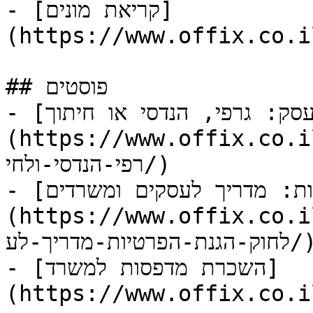
- [קריאת מונים]
https://www.offix.co./תמיכה-טכנית/קריאת-מונים/)
## פוסטים

- [המדריך המלא לבחירת פלוטר לעסק: גרפי, הנדסי או חיתוך?]
https://www.offix.c/מאמרים/פלוטרים-מקצועיים-לעסק-ג
רפי-הנדסי-ולחי/)

- [תיקון תקנה 13 לחוק הגנת הפרטיות: מדריך לעסקים ומשרדים]
https://www.offix.co/מאמרים/תיקון-תקנה-13-
לחוק-הגנת-הפרטיות-מדריך-לע/)

- [השכרת מדפסות למשרד]
https://www.offix.co./מאמרים/השכרת-מדפסות-למשרד/)