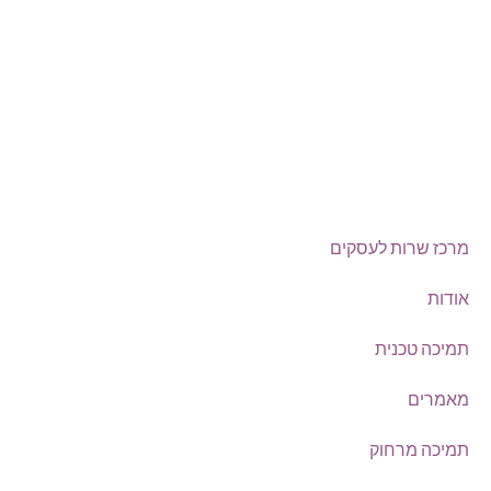
Offix-IT – אופיקס מ.ש.ל. בע”מ.
מרכז שרות לעסקים
ישפרו סנטר, רחוב האורג 8 מודיעין
©
אופיקס מ.ש.ל בע"מ
, כל הזכויות שמורות
מרכז שרות לעסקים
אודות
תמיכה טכנית
מאמרים
תמיכה מרחוק