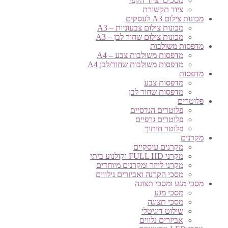
מסכים וציוד הקפי
ציוד תקשורת
מכונות צילום A3 לעסקים
מכונות צילום צבעוניות – A3
מכונות צילום שחור לבן – A3
מדפסות משולבות
מדפסות משולבות צבע – A4
מדפסות משולבות שחור/לבן A4
מדפסות
מדפסות צבע
מדפסות שחור לבן
פלוטרים
פלוטרים הנדסיים
פלוטרים גרפיים
פלוטר חיתוך
מקרנים
מקרנים עיסקיים
מקרני FULL HD וקולנוע ביתי
מקרני לייזר ומקרנים מיוחדים
מסכי הקרנה ואביזרים נילווים
מסכי מגע ומסכי תצוגה
מסכי מגע
מסכי תצוגה
שילוט דיגיטלי
אביזרים נלווים