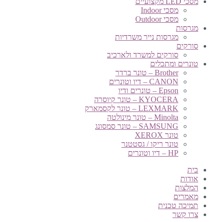
מסכי LED מקצועיים
מסכי Indoor
מסכי Outdoor
מגרסות
מגרסות נייר משרדיות
סורקים
סורקים למשרד ולארכיב
טונרים ומתכלים
Brother – טונר ברדר
CANON – דיו וטונרים
Epson – טונרים ודיו
KYOCERA – טונר קיוסרה
LEXMARK – טונר לקסמארק
Minolta – טונר מינולטה
SAMSUNG – טונר סמסונג
טונר XEROX
טונר ריקו / גסטטנר
HP – דיו וטונרים
בית
אודות
המלצות
מאמרים
תמיכה טכנית
צרו קשר