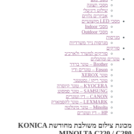
מסכי תצוגה
שילוט דיגיטלי
אביזרים נלווים
מסכי LED מקצועיים
מסכי Indoor
מסכי Outdoor
מגרסות
מגרסות נייר משרדיות
סורקים
סורקים למשרד ולארכיב
טונרים ומתכלים
Brother – טונר ברדר
Epson – טונרים ודיו
טונר XEROX
טונר ריקו / גסטטנר
KYOCERA – טונר קיוסרה
SAMSUNG – טונר סמסונג
CANON – דיו וטונרים
LEXMARK – טונר לקסמארק
Minolta – טונר מינולטה
HP – דיו וטונרים
מכונת צילום משולבת מחודשת KONICA
MINOLTA C220 / C280