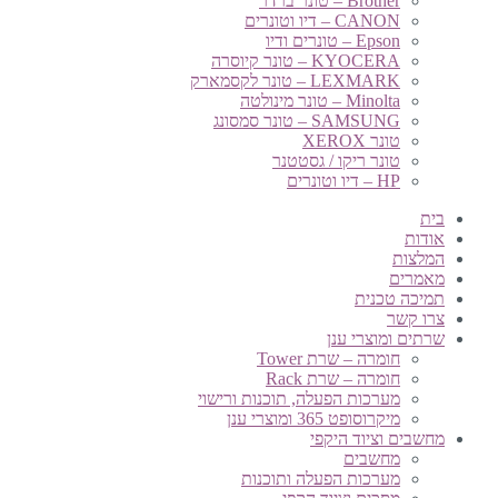
Brother – טונר ברדר
CANON – דיו וטונרים
Epson – טונרים ודיו
KYOCERA – טונר קיוסרה
LEXMARK – טונר לקסמארק
Minolta – טונר מינולטה
SAMSUNG – טונר סמסונג
טונר XEROX
טונר ריקו / גסטטנר
HP – דיו וטונרים
בית
אודות
המלצות
מאמרים
תמיכה טכנית
צרו קשר
שרתים ומוצרי ענן
חומרה – שרת Tower
חומרה – שרת Rack
מערכות הפעלה, תוכנות ורישוי
מיקרוסופט 365 ומוצרי ענן
מחשבים וציוד היקפי
מחשבים
מערכות הפעלה ותוכנות