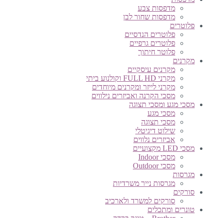
מדפסות צבע
מדפסות שחור לבן
פלוטרים
פלוטרים הנדסיים
פלוטרים גרפיים
פלוטר חיתוך
מקרנים
מקרנים עיסקיים
מקרני FULL HD וקולנוע ביתי
מקרני לייזר ומקרנים מיוחדים
מסכי הקרנה ואביזרים נילווים
מסכי מגע ומסכי תצוגה
מסכי מגע
מסכי תצוגה
שילוט דיגיטלי
אביזרים נלווים
מסכי LED מקצועיים
מסכי Indoor
מסכי Outdoor
מגרסות
מגרסות נייר משרדיות
סורקים
סורקים למשרד ולארכיב
טונרים ומתכלים