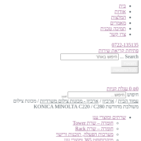
בית
אודות
המלצות
מאמרים
תמיכה טכנית
צרו קשר
0722-135135
פתיחת קריאת שירות
Search ...
תוצאות
לכל התוצאות
0
₪
0
עגלת קניות
חיפוש
עמוד הבית
/
ארכיון
/
ארכיון - מכונות צילום משרדיות
/
מכונת צילום
משולבת מחודשת KONICA MINOLTA C220 / C280
שרתים ומוצרי ענן
חומרה – שרת Tower
חומרה – שרת Rack
מערכות הפעלה, תוכנות ורישוי
מיקרוסופט 365 ומוצרי ענן