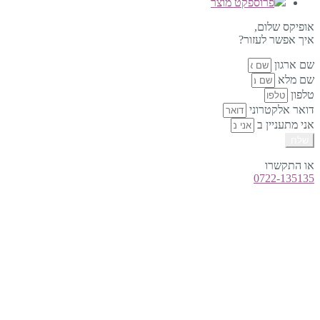
פרוספקט מוצר
אופיקס שלום,
איך אפשר לעזור?
שם ארגון
שם מלא
טלפון
דואר אלקטרוני
אני מתעניין ב
שלח
או התקשרו
0722-135135
טלפון:
0722-135135
Offix-IT – אופיקס מ.ש.ל. בע”מ.
מרכז שרות לעסקים
ישפרו סנטר, רחוב האורג 8 מודיעין