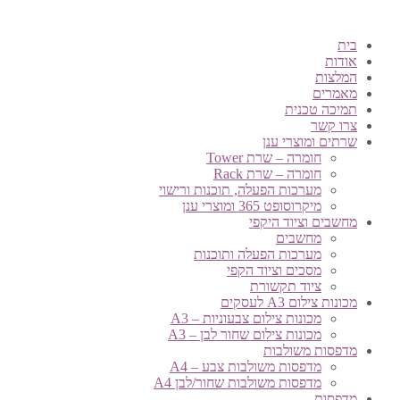
בית
אודות
המלצות
מאמרים
תמיכה טכנית
צרו קשר
שרתים ומוצרי ענן
חומרה – שרת Tower
חומרה – שרת Rack
מערכות הפעלה, תוכנות ורישוי
מיקרוסופט 365 ומוצרי ענן
מחשבים וציוד היקפי
מחשבים
מערכות הפעלה ותוכנות
מסכים וציוד הקפי
ציוד תקשורת
מכונות צילום A3 לעסקים
מכונות צילום צבעוניות – A3
מכונות צילום שחור לבן – A3
מדפסות משולבות
מדפסות משולבות צבע – A4
מדפסות משולבות שחור/לבן A4
מדפסות