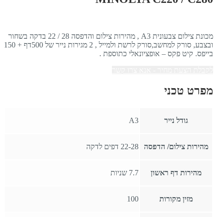
מכונת צילום צבעונית A3 , מהירות צילום והדפסה 28 / 22 בדקה בשחור
ובצבע, סורק למחשב,סורק לרשת ולמייל , 2 מגירות נייר של 500דף + 150
בייפס. קיט פקס – אופציונאלי כתוספת .
לקבלת הצעת מחיר - אנא צרו קשר
מפרט טכני
גודל נייר
A3
מהירות צילום/ הדפסה
22-28 דפים לדקה
מהירות דף ראשון
7.7 שניות
מזין מקורות
100