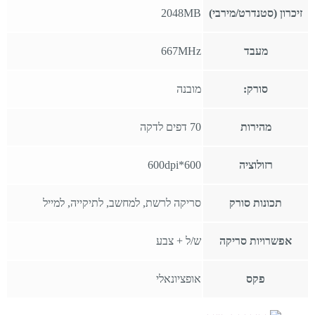
זיכרון (סטנדרט/מירבי)
2048MB
מעבד
667MHz
סורק:
מובנה
מהירות
70 דפים לדקה
רזולוציה
600*600dpi
תכונות סורק
סריקה לרשת, למחשב, לתיקייה, למייל
אפשרויות סריקה
ש/ל + צבע
פקס
אופציונאלי