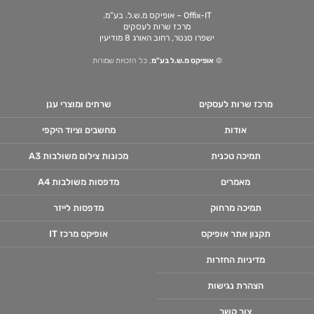
Offix-IT – אופיקס מ.ש.ל. בע”מ.
מרכז שרות לעסקים
ישפרו סנטר, רחוב האורג 8 מודיעין
©
אופיקס מ.ש.ל בע"מ
, כל הזכויות שמורות
מרכז שרות לעסקים
שרתים ומוצרי ענן
אודות
מחשבים וציוד היקפי
תמיכה טכנית
מכונות צילום משולבות A3
מאמרים
מדפסות משולבות A4
תמיכה מרחוק
מדפסות לייזר
תקנון אתר אופיקס
אופיקס מרכז IT
מדיניות החזרות
הצהרת נגישות
צור קשר