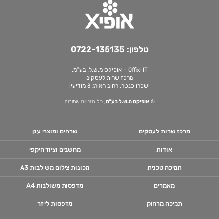
טלפון:
0722-135135
Offix-IT – אופיקס מ.ש.ל. בע”מ.
מרכז שרות לעסקים
ישפרו סנטר, רחוב האורג 8 מודיעין
©
אופיקס מ.ש.ל בע"מ
, כל הזכויות שמורות
מרכז שרות לעסקים
שרתים ומוצרי ענן
אודות
מחשבים וציוד היקפי
תמיכה טכנית
מכונות צילום משולבות A3
מאמרים
מדפסות משולבות A4
תמיכה מרחוק
מדפסות לייזר