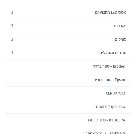
מסכי LED מקצועיים
מגרסות
סורקים
טונרים ומתכלים
Brother – טונר ברדר
Epson – טונרים ודיו
טונר XEROX
טונר ריקו / גסטטנר
KYOCERA – טונר קיוסרה
SAMSUNG – טונר סמסונג