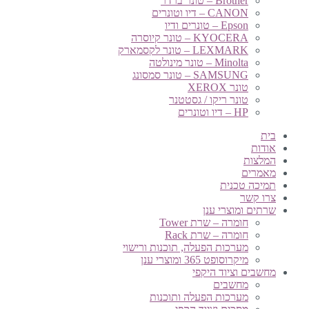
Brother – טונר ברדר
CANON – דיו וטונרים
Epson – טונרים ודיו
KYOCERA – טונר קיוסרה
LEXMARK – טונר לקסמארק
Minolta – טונר מינולטה
SAMSUNG – טונר סמסונג
טונר XEROX
טונר ריקו / גסטטנר
HP – דיו וטונרים
בית
אודות
המלצות
מאמרים
תמיכה טכנית
צרו קשר
שרתים ומוצרי ענן
חומרה – שרת Tower
חומרה – שרת Rack
מערכות הפעלה, תוכנות ורישוי
מיקרוסופט 365 ומוצרי ענן
מחשבים וציוד היקפי
מחשבים
מערכות הפעלה ותוכנות