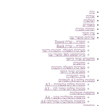
בית
אודות
המלצות
מאמרים
תמיכה טכנית
צרו קשר
שרתים ומוצרי ענן
חומרה – שרת Tower
חומרה – שרת Rack
מערכות הפעלה, תוכנות ורישוי
מיקרוסופט 365 ומוצרי ענן
מחשבים וציוד היקפי
מחשבים
מערכות הפעלה ותוכנות
מסכים וציוד הקפי
ציוד תקשורת
מכונות צילום A3 לעסקים
מכונות צילום צבעוניות – A3
מכונות צילום שחור לבן – A3
מדפסות משולבות
מדפסות משולבות צבע – A4
מדפסות משולבות שחור/לבן A4
מדפסות