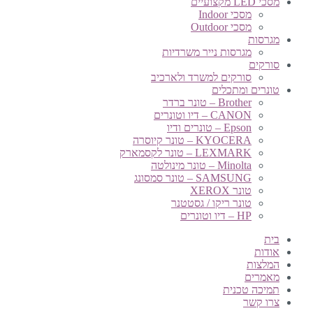
מסכי LED מקצועיים
מסכי Indoor
מסכי Outdoor
מגרסות
מגרסות נייר משרדיות
סורקים
סורקים למשרד ולארכיב
טונרים ומתכלים
Brother – טונר ברדר
CANON – דיו וטונרים
Epson – טונרים ודיו
KYOCERA – טונר קיוסרה
LEXMARK – טונר לקסמארק
Minolta – טונר מינולטה
SAMSUNG – טונר סמסונג
טונר XEROX
טונר ריקו / גסטטנר
HP – דיו וטונרים
בית
אודות
המלצות
מאמרים
תמיכה טכנית
צרו קשר