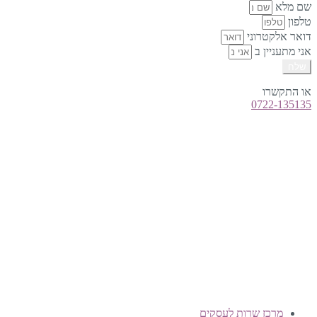
שם מלא
טלפון
דואר אלקטרוני
אני מתעניין ב
שלח
או התקשרו
0722-135135
טלפון:
0722-135135
Offix-IT – אופיקס מ.ש.ל. בע”מ.
מרכז שרות לעסקים
ישפרו סנטר, רחוב האורג 8 מודיעין
©
אופיקס מ.ש.ל בע"מ
, כל הזכויות שמורות
מרכז שרות לעסקים