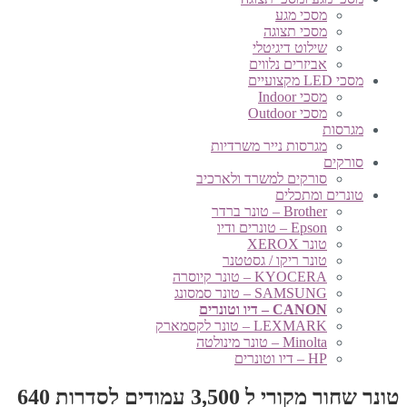
מסכי מגע
מסכי תצוגה
שילוט דיגיטלי
אביזרים נלווים
מסכי LED מקצועיים
מסכי Indoor
מסכי Outdoor
מגרסות
מגרסות נייר משרדיות
סורקים
סורקים למשרד ולארכיב
טונרים ומתכלים
Brother – טונר ברדר
Epson – טונרים ודיו
טונר XEROX
טונר ריקו / גסטטנר
KYOCERA – טונר קיוסרה
SAMSUNG – טונר סמסונג
CANON – דיו וטונרים
LEXMARK – טונר לקסמארק
Minolta – טונר מינולטה
HP – דיו וטונרים
טונר שחור מקורי ל 3,500 עמודים לסדרות 640