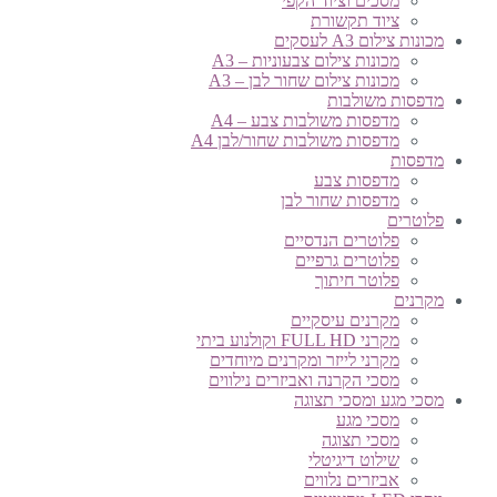
מסכים וציוד הקפי
ציוד תקשורת
מכונות צילום A3 לעסקים
מכונות צילום צבעוניות – A3
מכונות צילום שחור לבן – A3
מדפסות משולבות
מדפסות משולבות צבע – A4
מדפסות משולבות שחור/לבן A4
מדפסות
מדפסות צבע
מדפסות שחור לבן
פלוטרים
פלוטרים הנדסיים
פלוטרים גרפיים
פלוטר חיתוך
מקרנים
מקרנים עיסקיים
מקרני FULL HD וקולנוע ביתי
מקרני לייזר ומקרנים מיוחדים
מסכי הקרנה ואביזרים נילווים
מסכי מגע ומסכי תצוגה
מסכי מגע
מסכי תצוגה
שילוט דיגיטלי
אביזרים נלווים