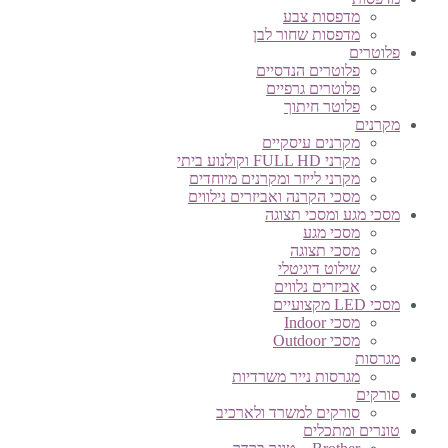
מדפסות צבע
מדפסות שחור לבן
פלוטרים
פלוטרים הנדסיים
פלוטרים גרפיים
פלוטר חיתוך
מקרנים
מקרנים עיסקיים
מקרני FULL HD וקולנוע ביתי
מקרני לייזר ומקרנים מיוחדים
מסכי הקרנה ואביזרים נילווים
מסכי מגע ומסכי תצוגה
מסכי מגע
מסכי תצוגה
שילוט דיגיטלי
אביזרים נלווים
מסכי LED מקצועיים
מסכי Indoor
מסכי Outdoor
מגרסות
מגרסות נייר משרדיות
סורקים
סורקים למשרד ולארכיב
טונרים ומתכלים