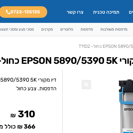
ם
תמיכה טכנית
צרו קשר
0722-135135
מדפסות משולבות
מדפסות
פלוטרים
מקרנים
מסכי מגע ומסכי תצוגה
EPSON כחול- T11D2
הדפסות. צבע כחול
🔍
310
₪
366
₪ כולל מ