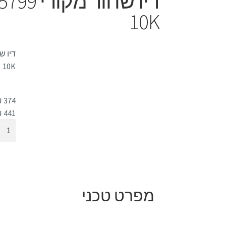
דיו שחור
10K
10K
₪
374
441
₪
ה
מפרט טכני