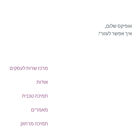
אופיקס שלום,
איך אפשר לעזור?
מרכז שרות לעסקים
טלפון:
0722-135135
אודות
תמיכה טכנית
Offix-IT – אופיקס מ.ש.ל. בע”מ.
מאמרים
מרכז שרות לעסקים
ישפרו סנטר, רחוב האורג 8 מודיעין
תמיכה מרחוק