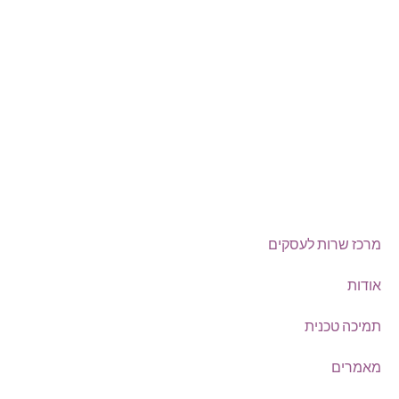
Offix-IT – אופיקס מ.ש.ל. בע”מ.
מרכז שרות לעסקים
ישפרו סנטר, רחוב האורג 8 מודיעין
©
אופיקס מ.ש.ל בע"מ
, כל הזכויות שמורות
מרכז שרות לעסקים
אודות
תמיכה טכנית
מאמרים