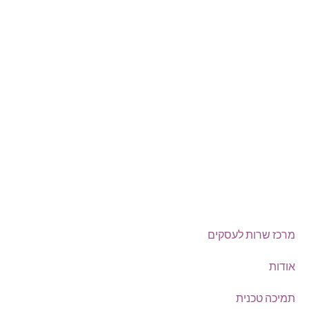
טלפון:
0722-135135
Offix-IT – אופיקס מ.ש.ל. בע”מ.
מרכז שרות לעסקים
ישפרו סנטר, רחוב האורג 8 מודיעין
©
אופיקס מ.ש.ל בע"מ
, כל הזכויות שמורות
מרכז שרות לעסקים
אודות
תמיכה טכנית