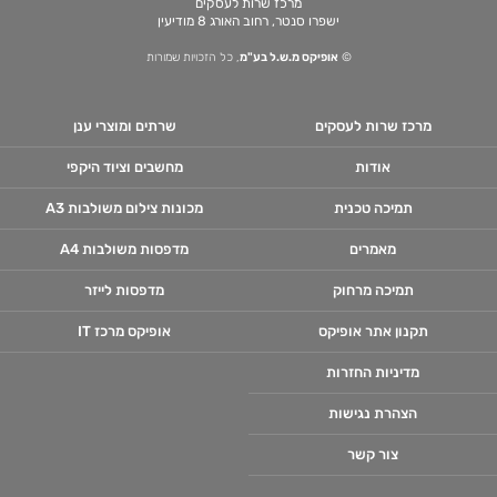
מרכז שרות לעסקים
ישפרו סנטר, רחוב האורג 8 מודיעין
©
אופיקס מ.ש.ל בע"מ
, כל הזכויות שמורות
מרכז שרות לעסקים
שרתים ומוצרי ענן
אודות
מחשבים וציוד היקפי
תמיכה טכנית
מכונות צילום משולבות A3
מאמרים
מדפסות משולבות A4
תמיכה מרחוק
מדפסות לייזר
תקנון אתר אופיקס
אופיקס מרכז IT
מדיניות החזרות
הצהרת נגישות
צור קשר