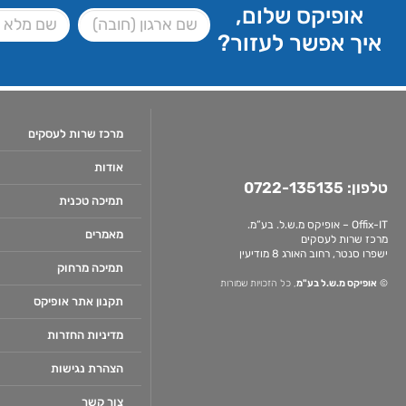
אופיקס שלום,
איך אפשר לעזור?
מרכז שרות לעסקים
אודות
טלפון:
0722-135135
תמיכה טכנית
Offix-IT – אופיקס מ.ש.ל. בע”מ.
מאמרים
מרכז שרות לעסקים
ישפרו סנטר, רחוב האורג 8 מודיעין
תמיכה מרחוק
©
אופיקס מ.ש.ל בע"מ
, כל הזכויות שמורות
תקנון אתר אופיקס
מדיניות החזרות
הצהרת נגישות
צור קשר