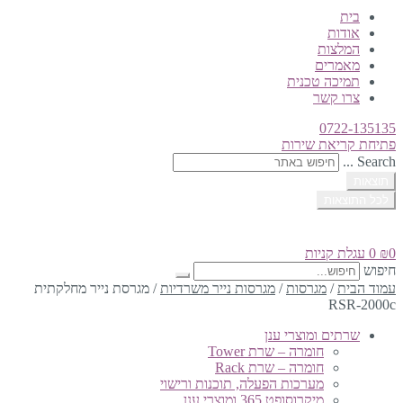
בית
אודות
המלצות
מאמרים
תמיכה טכנית
צרו קשר
0722-135135
פתיחת קריאת שירות
Search ...
תוצאות
לכל התוצאות
0
₪
0
עגלת קניות
חיפוש
עמוד הבית
/
מגרסות
/
מגרסות נייר משרדיות
/
מגרסת נייר מחלקתית
RSR-2000c
שרתים ומוצרי ענן
חומרה – שרת Tower
חומרה – שרת Rack
מערכות הפעלה, תוכנות ורישוי
מיקרוסופט 365 ומוצרי ענן