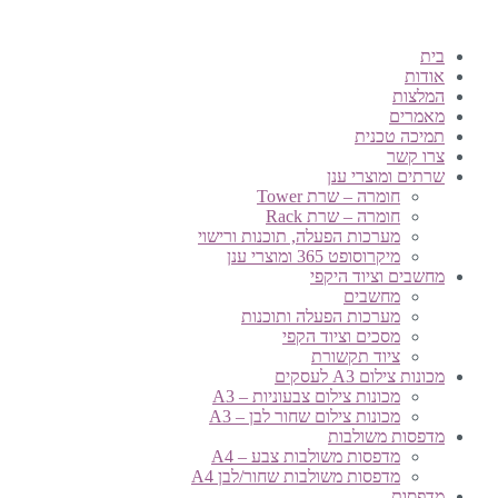
בית
אודות
המלצות
מאמרים
תמיכה טכנית
צרו קשר
שרתים ומוצרי ענן
חומרה – שרת Tower
חומרה – שרת Rack
מערכות הפעלה, תוכנות ורישוי
מיקרוסופט 365 ומוצרי ענן
מחשבים וציוד היקפי
מחשבים
מערכות הפעלה ותוכנות
מסכים וציוד הקפי
ציוד תקשורת
מכונות צילום A3 לעסקים
מכונות צילום צבעוניות – A3
מכונות צילום שחור לבן – A3
מדפסות משולבות
מדפסות משולבות צבע – A4
מדפסות משולבות שחור/לבן A4
מדפסות