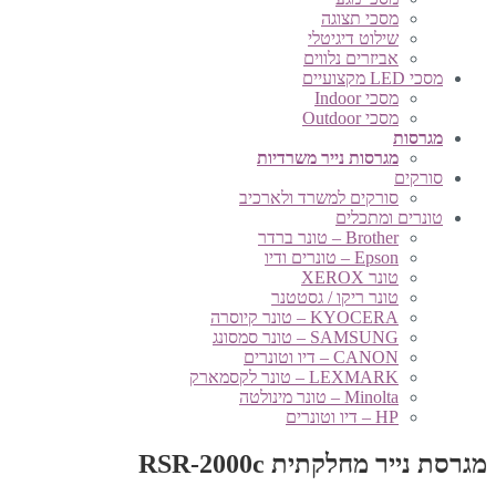
מסכי תצוגה
שילוט דיגיטלי
אביזרים נלווים
מסכי LED מקצועיים
מסכי Indoor
מסכי Outdoor
מגרסות
מגרסות נייר משרדיות
סורקים
סורקים למשרד ולארכיב
טונרים ומתכלים
Brother – טונר ברדר
Epson – טונרים ודיו
טונר XEROX
טונר ריקו / גסטטנר
KYOCERA – טונר קיוסרה
SAMSUNG – טונר סמסונג
CANON – דיו וטונרים
LEXMARK – טונר לקסמארק
Minolta – טונר מינולטה
HP – דיו וטונרים
מגרסת נייר מחלקתית RSR-2000c