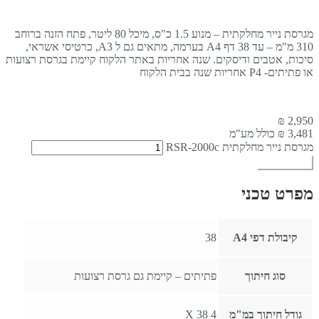
מגרסת נייר מחלקתית – מנוע 1.5 כ"ס, מיכל 80 ליטר, פתח הזנה ברוחב
310 מ"מ – עד 38 דף A4 בערמה, מתאים גם ל A3, כרטיסי אשראי,
סיכות, אטבים ודיסקים. שנה אחריות באתר הלקוח קיימת בגרסת רצועות
או פתיתים- P4 אחריות שנה בבית הלקוח
₪
2,950
3,481
₪ כולל מע"מ
מגרסת נייר מחלקתית RSR-2000c
הוספה לסל
מפרט טכני
קיבולת דפי A4
38
סוג חיתוך
פתיתים – קיימת גם גרסת רצועות
גודל חיתוך במ"מ
4 X 38