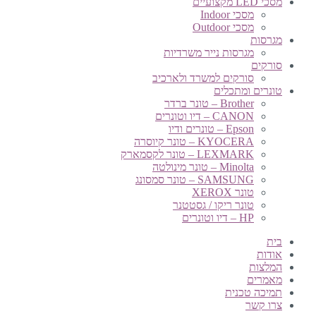
מסכי LED מקצועיים
מסכי Indoor
מסכי Outdoor
מגרסות
מגרסות נייר משרדיות
סורקים
סורקים למשרד ולארכיב
טונרים ומתכלים
Brother – טונר ברדר
CANON – דיו וטונרים
Epson – טונרים ודיו
KYOCERA – טונר קיוסרה
LEXMARK – טונר לקסמארק
Minolta – טונר מינולטה
SAMSUNG – טונר סמסונג
טונר XEROX
טונר ריקו / גסטטנר
HP – דיו וטונרים
בית
אודות
המלצות
מאמרים
תמיכה טכנית
צרו קשר