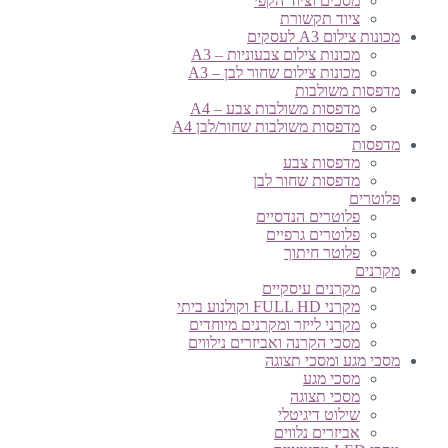
מסכים וציוד הקפי
ציוד תקשורת
מכונות צילום A3 לעסקים
מכונות צילום צבעוניות – A3
מכונות צילום שחור לבן – A3
מדפסות משולבות
מדפסות משולבות צבע – A4
מדפסות משולבות שחור/לבן A4
מדפסות
מדפסות צבע
מדפסות שחור לבן
פלוטרים
פלוטרים הנדסיים
פלוטרים גרפיים
פלוטר חיתוך
מקרנים
מקרנים עיסקיים
מקרני FULL HD וקולנוע ביתי
מקרני לייזר ומקרנים מיוחדים
מסכי הקרנה ואביזרים נילווים
מסכי מגע ומסכי תצוגה
מסכי מגע
מסכי תצוגה
שילוט דיגיטלי
אביזרים נלווים