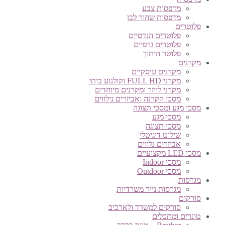
מדפסות צבע
מדפסות שחור לבן
פלוטרים
פלוטרים הנדסיים
פלוטרים גרפיים
פלוטר חיתוך
מקרנים
מקרנים עיסקיים
מקרני FULL HD וקולנוע ביתי
מקרני לייזר ומקרנים מיוחדים
מסכי הקרנה ואביזרים נילווים
מסכי מגע ומסכי תצוגה
מסכי מגע
מסכי תצוגה
שילוט דיגיטלי
אביזרים נלווים
מסכי LED מקצועיים
מסכי Indoor
מסכי Outdoor
מגרסות
מגרסות נייר משרדיות
סורקים
סורקים למשרד ולארכיב
טונרים ומתכלים