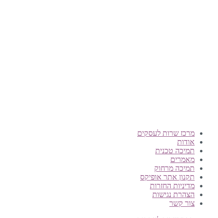
טלפון:
0722-135135
Offix-IT – אופיקס מ.ש.ל. בע”מ.
מרכז שרות לעסקים
ישפרו סנטר, רחוב האורג 8 מודיעין
©
אופיקס מ.ש.ל בע"מ
, כל הזכויות שמורות
מרכז שרות לעסקים
אודות
תמיכה טכנית
מאמרים
תמיכה מרחוק
תקנון אתר אופיקס
מדיניות החזרות
הצהרת נגישות
צור קשר