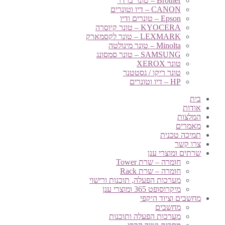
Brother – טונר ברדר
CANON – דיו וטונרים
Epson – טונרים ודיו
KYOCERA – טונר קיוסרה
LEXMARK – טונר לקסמארק
Minolta – טונר מינולטה
SAMSUNG – טונר סמסונג
טונר XEROX
טונר ריקו / גסטטנר
HP – דיו וטונרים
בית
אודות
המלצות
מאמרים
תמיכה טכנית
צרו קשר
שרתים ומוצרי ענן
חומרה – שרת Tower
חומרה – שרת Rack
מערכות הפעלה, תוכנות ורישוי
מיקרוסופט 365 ומוצרי ענן
מחשבים וציוד היקפי
מחשבים
מערכות הפעלה ותוכנות