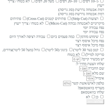
5–10 דפים
10–20 דפים
מעל 20 דפים
לא בטוח / צריך
ייעוץ
רמת אבטחה נדרשת (סוג גריסה)
רמת אבטחה נדרשת (סוג גריסה)
רצועות (Strip Cut)
פתיתים קטנים (Cross Cut)
פתיתים
מיקרוניים לאבטחה גבוהה (Micro Cut)
לא בטוח / צריך ייעוץ
נפח עבודה יומי
נפח עבודה יומי
שימוש מזדמן
כמה פעמים ביום
עבודה רציפה לאורך היום
נפח מיכל איסוף רצוי
נפח מיכל איסוף רצוי
קטן (עד 30 ליטר)
בינוני (50 ליטר)
גדול (מעל 50 ליטר)צדדים,
סריקה למייל)
לא בטוח
יש מכשיר קיים?
שלחו הצעת מחיר ל:
שם החברה
שם מלא
אימייל
טלפון לאיש/אשת קשר
מעדיף בוואטסאפ?
שלחו בוואטסאפ
כן
לא
שליחה ⟵