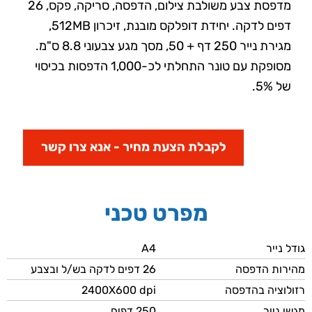
מדפסת צבע משולבת צילום, הדפסה, סריקה, פקס, 26
דפים לדקה. יחידת דופלקס מובנת, זיכרון 512MB,
מגירת נייר 250 דף + 50, מסך מגע צבעוני 8.8 ס"מ.
מסופקת עם טונר התחלתי לכ-1,000 הדפסות בכיסוי
של 5%.
לקבלת הצעת מחיר - אנא צרו קשר
מפרט טכני
גודל נייר
A4
מהירות הדפסה
26 דפים לדקה בש/ל ובצבע
רזולוציה בהדפסה
2400X600 dpi
מגשי נייר
250 דפים