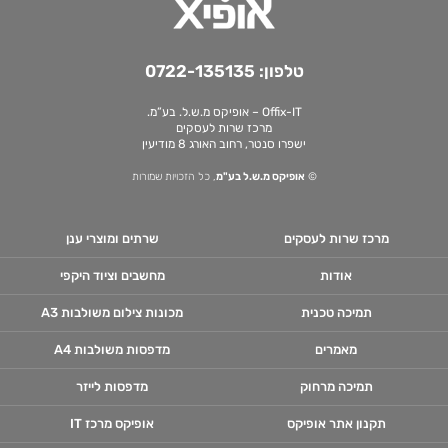
טלפון:
0722-135135
Offix-IT – אופיקס מ.ש.ל. בע”מ.
מרכז שרות לעסקים
ישפרו סנטר, רחוב האורג 8 מודיעין
©
אופיקס מ.ש.ל בע"מ
, כל הזכויות שמורות
מרכז שרות לעסקים
שרתים ומוצרי ענן
אודות
מחשבים וציוד היקפי
תמיכה טכנית
מכונות צילום משולבות A3
מאמרים
מדפסות משולבות A4
תמיכה מרחוק
מדפסות לייזר
תקנון אתר אופיקס
אופיקס מרכז IT