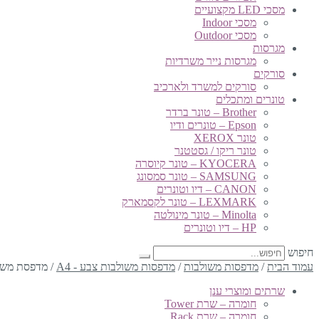
מסכי LED מקצועיים
מסכי Indoor
מסכי Outdoor
מגרסות
מגרסות נייר משרדיות
סורקים
סורקים למשרד ולארכיב
טונרים ומתכלים
Brother – טונר ברדר
Epson – טונרים ודיו
טונר XEROX
טונר ריקו / גסטטנר
KYOCERA – טונר קיוסרה
SAMSUNG – טונר סמסונג
CANON – דיו וטונרים
LEXMARK – טונר לקסמארק
Minolta – טונר מינולטה
HP – דיו וטונרים
חיפוש
עמוד הבית
/
מדפסות משולבות
/
מדפסות משולבות צבע - A4
/
מדפסת משולבת צבעוני
שרתים ומוצרי ענן
חומרה – שרת Tower
חומרה – שרת Rack