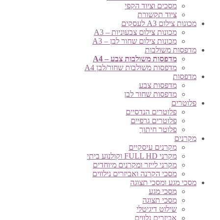
מסכים וציוד הקפי
ציוד תקשורת
מכונות צילום A3 לעסקים
מכונות צילום צבעוניות – A3
מכונות צילום שחור לבן – A3
מדפסות משולבות
מדפסות משולבות צבע – A4
מדפסות משולבות שחור/לבן A4
מדפסות
מדפסות צבע
מדפסות שחור לבן
פלוטרים
פלוטרים הנדסיים
פלוטרים גרפיים
פלוטר חיתוך
מקרנים
מקרנים עיסקיים
מקרני FULL HD וקולנוע ביתי
מקרני לייזר ומקרנים מיוחדים
מסכי הקרנה ואביזרים נילווים
מסכי מגע ומסכי תצוגה
מסכי מגע
מסכי תצוגה
שילוט דיגיטלי
אביזרים נלווים