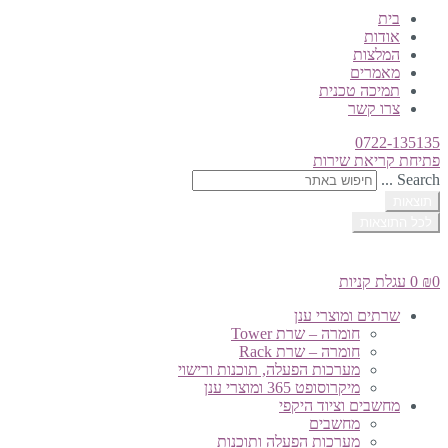
בית
אודות
המלצות
מאמרים
תמיכה טכנית
צרו קשר
0722-135135
פתיחת קריאת שירות
Search ...
תוצאות
לכל התוצאות
0
₪
0
עגלת קניות
שרתים ומוצרי ענן
חומרה – שרת Tower
חומרה – שרת Rack
מערכות הפעלה, תוכנות ורישוי
מיקרוסופט 365 ומוצרי ענן
מחשבים וציוד היקפי
מחשבים
מערכות הפעלה ותוכנות