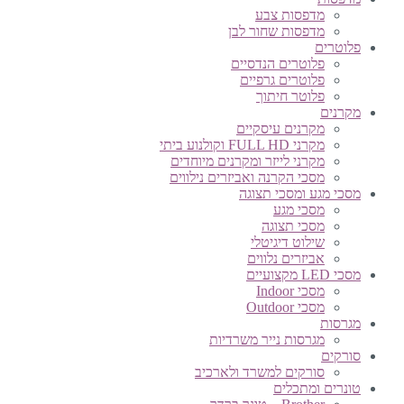
מדפסות צבע
מדפסות שחור לבן
פלוטרים
פלוטרים הנדסיים
פלוטרים גרפיים
פלוטר חיתוך
מקרנים
מקרנים עיסקיים
מקרני FULL HD וקולנוע ביתי
מקרני לייזר ומקרנים מיוחדים
מסכי הקרנה ואביזרים נילווים
מסכי מגע ומסכי תצוגה
מסכי מגע
מסכי תצוגה
שילוט דיגיטלי
אביזרים נלווים
מסכי LED מקצועיים
מסכי Indoor
מסכי Outdoor
מגרסות
מגרסות נייר משרדיות
סורקים
סורקים למשרד ולארכיב
טונרים ומתכלים