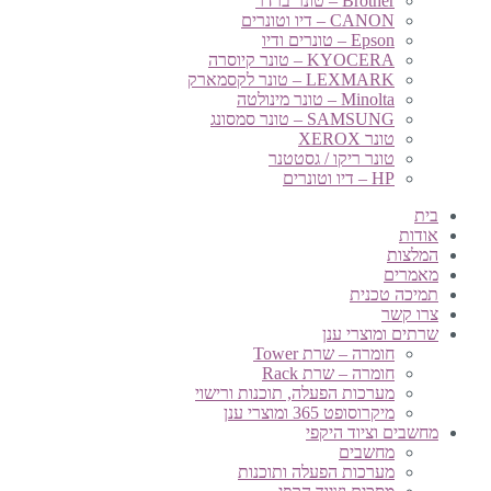
Brother – טונר ברדר
CANON – דיו וטונרים
Epson – טונרים ודיו
KYOCERA – טונר קיוסרה
LEXMARK – טונר לקסמארק
Minolta – טונר מינולטה
SAMSUNG – טונר סמסונג
טונר XEROX
טונר ריקו / גסטטנר
HP – דיו וטונרים
בית
אודות
המלצות
מאמרים
תמיכה טכנית
צרו קשר
שרתים ומוצרי ענן
חומרה – שרת Tower
חומרה – שרת Rack
מערכות הפעלה, תוכנות ורישוי
מיקרוסופט 365 ומוצרי ענן
מחשבים וציוד היקפי
מחשבים
מערכות הפעלה ותוכנות