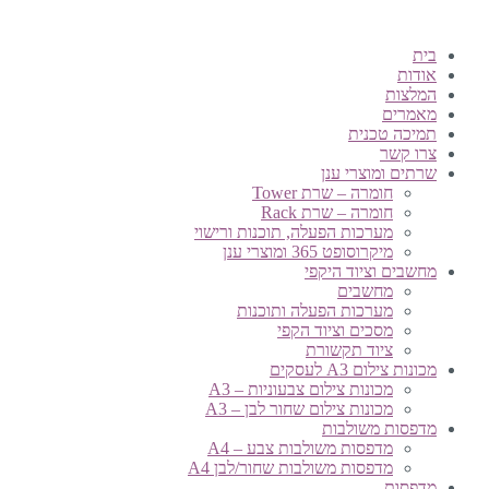
בית
אודות
המלצות
מאמרים
תמיכה טכנית
צרו קשר
שרתים ומוצרי ענן
חומרה – שרת Tower
חומרה – שרת Rack
מערכות הפעלה, תוכנות ורישוי
מיקרוסופט 365 ומוצרי ענן
מחשבים וציוד היקפי
מחשבים
מערכות הפעלה ותוכנות
מסכים וציוד הקפי
ציוד תקשורת
מכונות צילום A3 לעסקים
מכונות צילום צבעוניות – A3
מכונות צילום שחור לבן – A3
מדפסות משולבות
מדפסות משולבות צבע – A4
מדפסות משולבות שחור/לבן A4
מדפסות