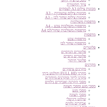
מסכים וציוד הקפי
ציוד תקשורת
מכונות צילום A3 לעסקים
מכונות צילום צבעוניות – A3
מכונות צילום שחור לבן – A3
מדפסות משולבות
מדפסות משולבות צבע – A4
מדפסות משולבות שחור/לבן A4
מדפסות
מדפסות צבע
מדפסות שחור לבן
פלוטרים
פלוטרים הנדסיים
פלוטרים גרפיים
פלוטר חיתוך
מקרנים
מקרנים עיסקיים
מקרני FULL HD וקולנוע ביתי
מקרני לייזר ומקרנים מיוחדים
מסכי הקרנה ואביזרים נילווים
מסכי מגע ומסכי תצוגה
מסכי מגע
מסכי תצוגה
שילוט דיגיטלי
אביזרים נלווים