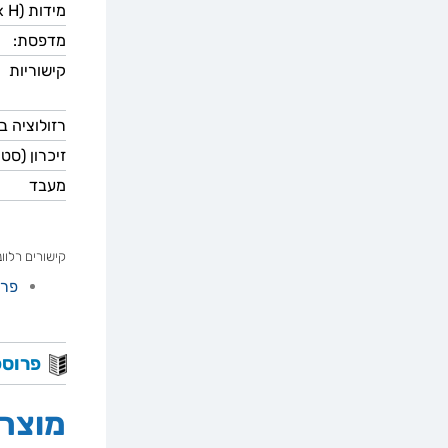
מידות (W x D x H):
מדפסת:
קישוריות
רזולוציה 
זיכרון (סט
מעבד
קישורים רלוונ
פרוספקט מ
פרוספ
מוצרי