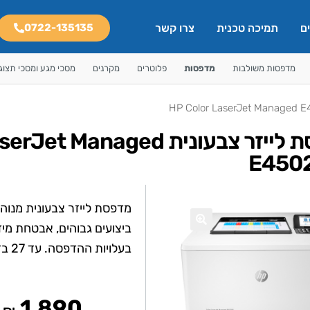
ם
תמיכה טכנית
צרו קשר
0722-135135
מדפסות משולבות
מדפסות
פלוטרים
מקרנים
מסכי מגע ומסכי תצוג
מדפסת לייזר צבעונית Managed
E450
מדפסת לייזר צבעונית מנוה
ביצועים גבוהים, אבטחת מי
🔍
בעלויות ההדפסה. עד 27 בדקה בצבע ובשחור/לבן
1,890