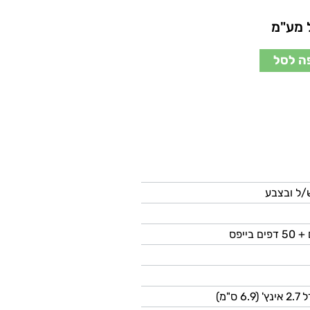
 מע"מ
ה לסל
ס"מ)