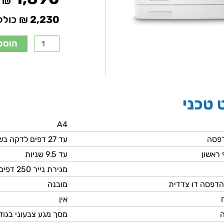
₪
2,230
₪ כולל
הוספ
 טכני
A4
דפסה
עד 27 דפים לדקה בש/ל ובצבע
 ראשון
עד 9.5 שניות
מגירת נייר 250 דפים + 50 דפים בייפס
הדפסה דו צדדית
מובנה
אין
מסך מגע צבעוני בגודל 2.7 אינץ' (6.9 