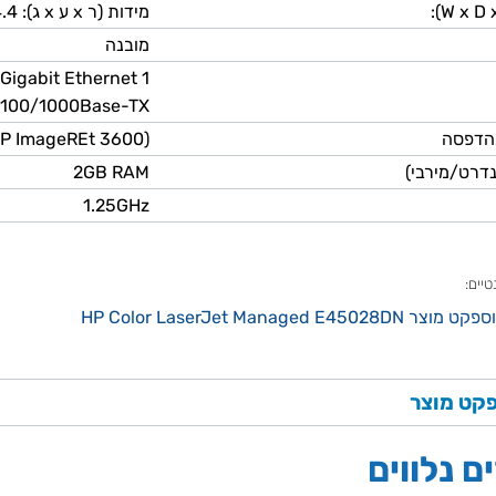
מידות (ר x ע x ג): 413.6x472x304.4 מ"מ
מובנה
1 Gigabit Ethernet
/100/1000Base-TX
בהדפסה
HP ImageREt 3600)
נדרט/מירבי)
2GB RAM
1.25GHz
טיים:
וצר HP Color LaserJet Managed E45028DN
קט מוצר
ם נלווים