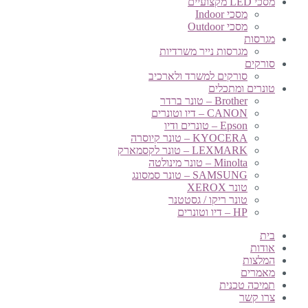
מסכי LED מקצועיים
מסכי Indoor
מסכי Outdoor
מגרסות
מגרסות נייר משרדיות
סורקים
סורקים למשרד ולארכיב
טונרים ומתכלים
Brother – טונר ברדר
CANON – דיו וטונרים
Epson – טונרים ודיו
KYOCERA – טונר קיוסרה
LEXMARK – טונר לקסמארק
Minolta – טונר מינולטה
SAMSUNG – טונר סמסונג
טונר XEROX
טונר ריקו / גסטטנר
HP – דיו וטונרים
בית
אודות
המלצות
מאמרים
תמיכה טכנית
צרו קשר