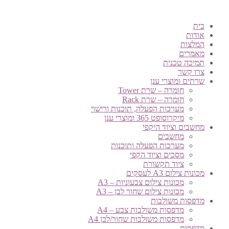
בית
אודות
המלצות
מאמרים
תמיכה טכנית
צרו קשר
שרתים ומוצרי ענן
חומרה – שרת Tower
חומרה – שרת Rack
מערכות הפעלה, תוכנות ורישוי
מיקרוסופט 365 ומוצרי ענן
מחשבים וציוד היקפי
מחשבים
מערכות הפעלה ותוכנות
מסכים וציוד הקפי
ציוד תקשורת
מכונות צילום A3 לעסקים
מכונות צילום צבעוניות – A3
מכונות צילום שחור לבן – A3
מדפסות משולבות
מדפסות משולבות צבע – A4
מדפסות משולבות שחור/לבן A4
מדפסות