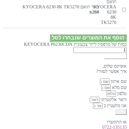
טונר תואם KYOCERA 6230 8K TK5270
₪
260
הוסף את המוצרים שנבחרו לסל
כמות של מדפסת לייזר צבעונית KEYOCERA P6230CDN
הוספה לסל
אופיקס שלום,
איך אפשר לעזור?
שם ארגון
שם מלא
טלפון
דואר אלקטרוני
אני מתעניין ב
שלח
או התקשרו
0722-135135