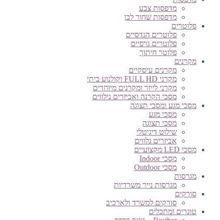
מדפסות צבע
מדפסות שחור לבן
פלוטרים
פלוטרים הנדסיים
פלוטרים גרפיים
פלוטר חיתוך
מקרנים
מקרנים עיסקיים
מקרני FULL HD וקולנוע ביתי
מקרני לייזר ומקרנים מיוחדים
מסכי הקרנה ואביזרים נילווים
מסכי מגע ומסכי תצוגה
מסכי מגע
מסכי תצוגה
שילוט דיגיטלי
אביזרים נלווים
מסכי LED מקצועיים
מסכי Indoor
מסכי Outdoor
מגרסות
מגרסות נייר משרדיות
סורקים
סורקים למשרד ולארכיב
טונרים ומתכלים