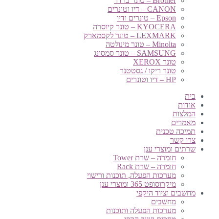
Brother – טונר ברדר
CANON – דיו וטונרים
Epson – טונרים ודיו
KYOCERA – טונר קיוסרה
LEXMARK – טונר לקסמארק
Minolta – טונר מינולטה
SAMSUNG – טונר סמסונג
טונר XEROX
טונר ריקו / גסטטנר
HP – דיו וטונרים
בית
אודות
המלצות
מאמרים
תמיכה טכנית
צרו קשר
שרתים ומוצרי ענן
חומרה – שרת Tower
חומרה – שרת Rack
מערכות הפעלה, תוכנות ורישוי
מיקרוסופט 365 ומוצרי ענן
מחשבים וציוד היקפי
מחשבים
מערכות הפעלה ותוכנות