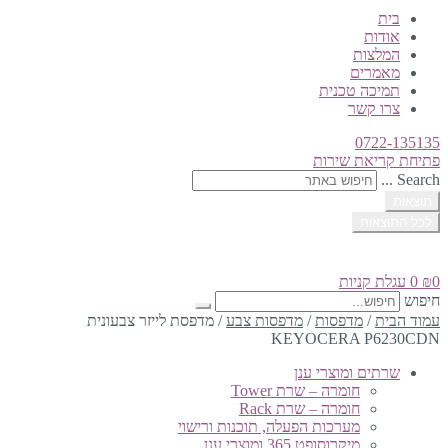
בית
אודות
המלצות
מאמרים
תמיכה טכנית
צרו קשר
0722-135135
פתיחת קריאת שירות
Search ...
תוצאות
לכל התוצאות
0
₪
0
עגלת קניות
חיפוש
עמוד הבית
/
מדפסות
/
מדפסות צבע
/
מדפסת לייזר צבעונית
KEYOCERA P6230CDN
שרתים ומוצרי ענן
חומרה – שרת Tower
חומרה – שרת Rack
מערכות הפעלה, תוכנות ורישוי
מיקרוסופט 365 ומוצרי ענן