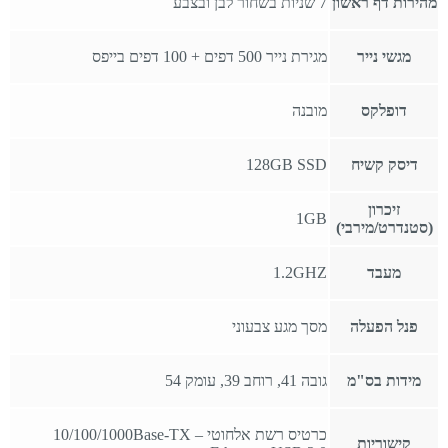
מהירות דף ראשון
7 שניות בשחור לבן ובצבע
מגשי נייר
מגירת נייר 500 דפים + 100 דפים בייפס
דופלקס
מובנה
דיסק קשיח
128GB SSD
זיכרון
1GB
(סטנדרט/מירבי)
מעבד
1.2GHZ
פנל הפעלה
מסך מגע צבעוני
מידות בס"מ
גובה 41, רוחב 39, עומק 54
כרטיס רשת אלחוטי – 10/100/1000Base-TX
קישוריות