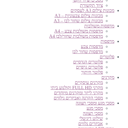
מסכים וציוד הקפי
ציוד תקשורת
מכונות צילום A3 לעסקים
מכונות צילום צבעוניות – A3
מכונות צילום שחור לבן – A3
מדפסות משולבות
מדפסות משולבות צבע – A4
מדפסות משולבות שחור/לבן A4
מדפסות
מדפסות צבע
מדפסות שחור לבן
פלוטרים
פלוטרים הנדסיים
פלוטרים גרפיים
פלוטר חיתוך
מקרנים
מקרנים עיסקיים
מקרני FULL HD וקולנוע ביתי
מקרני לייזר ומקרנים מיוחדים
מסכי הקרנה ואביזרים נילווים
מסכי מגע ומסכי תצוגה
מסכי מגע
מסכי תצוגה
שילוט דיגיטלי
אביזרים נלווים