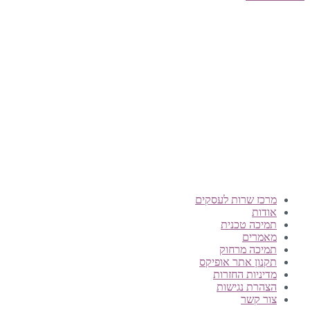
טלפון:
0722-135135
Offix-IT – אופיקס מ.ש.ל. בע”מ.
מרכז שרות לעסקים
ישפרו סנטר, רחוב האורג 8 מודיעין
©
אופיקס מ.ש.ל בע"מ
, כל הזכויות שמורות
מרכז שרות לעסקים
אודות
תמיכה טכנית
מאמרים
תמיכה מרחוק
תקנון אתר אופיקס
מדיניות החזרות
הצהרת נגישות
צור קשר