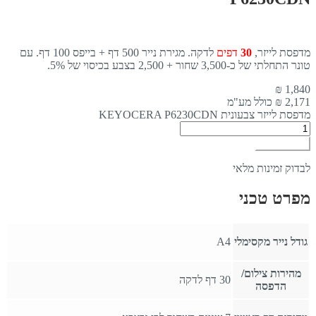
מדפסת לייזר,
30
דפים
לדקה. מגירת נייר 500 דף + בייפס 100 דף. עם
טונר התחלתי של כ-3,500 שחור + 2,500 בצבע בכיסוי של 5%.
₪
1,840
2,171
₪ כולל מע"מ
מדפסת לייזר צבעונית KEYOCERA P6230CDN
הוספה לסל
לבדוק זמינות מלאי
מפרט טכני
גודל נייר מקסימלי
A4
מהירות צילום/
30 דף לדקה
הדפסה