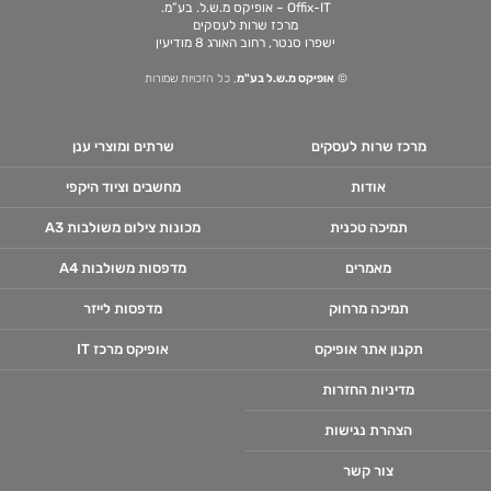
Offix-IT – אופיקס מ.ש.ל. בע”מ.
מרכז שרות לעסקים
ישפרו סנטר, רחוב האורג 8 מודיעין
©
אופיקס מ.ש.ל בע"מ
, כל הזכויות שמורות
מרכז שרות לעסקים
שרתים ומוצרי ענן
אודות
מחשבים וציוד היקפי
תמיכה טכנית
מכונות צילום משולבות A3
מאמרים
מדפסות משולבות A4
תמיכה מרחוק
מדפסות לייזר
תקנון אתר אופיקס
אופיקס מרכז IT
מדיניות החזרות
הצהרת נגישות
צור קשר