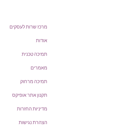
מרכז שרות לעסקים
טלפון:
0722-135135
אודות
תמיכה טכנית
Offix-IT – אופיקס מ.ש.ל. בע”מ.
מאמרים
מרכז שרות לעסקים
ישפרו סנטר, רחוב האורג 8 מודיעין
תמיכה מרחוק
תקנון אתר אופיקס
מדיניות החזרות
©
אופיקס מ.ש.ל בע"מ
, כל הזכויות שמורות
הצהרת נגישות