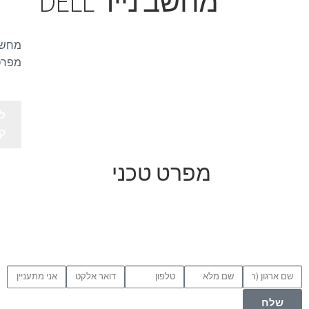
מחשב נייד DELL
מפרטי
לק
ק
מפרט טכני
שלח