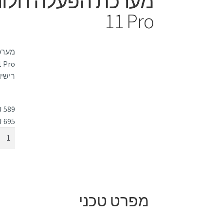
11 Pro
מערכ
רישיו
₪
589
695
₪
ה
מפרט טכני