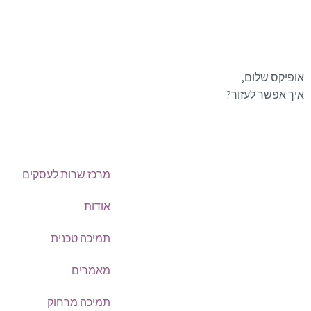
אופיקס שלום,
איך אפשר לעזור?
מרכז שרות לעסקים
טלפון:
0722-135135
אודות
תמיכה טכנית
Offix-IT – אופיקס מ.ש.ל. בע”מ.
מאמרים
מרכז שרות לעסקים
ישפרו סנטר, רחוב האורג 8 מודיעין
תמיכה מרחוק