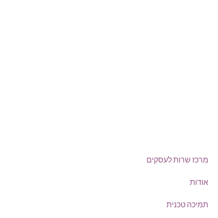
טלפון:
0722-135135
Offix-IT – אופיקס מ.ש.ל. בע”מ.
מרכז שרות לעסקים
ישפרו סנטר, רחוב האורג 8 מודיעין
©
אופיקס מ.ש.ל בע"מ
, כל הזכויות שמורות
מרכז שרות לעסקים
אודות
תמיכה טכנית