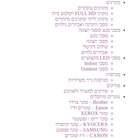
מקרנים
מקרנים עיסקיים
מקרני FULL HD וקולנוע ביתי
מקרני לייזר ומקרנים מיוחדים
מסכי הקרנה ואביזרים נילווים
מסכי מגע ומסכי תצוגה
מסכי מגע
מסכי תצוגה
שילוט דיגיטלי
אביזרים נלווים
מסכי LED מקצועיים
מסכי Indoor
מסכי Outdoor
מגרסות
מגרסות נייר משרדיות
סורקים
סורקים למשרד ולארכיב
טונרים ומתכלים
Brother – טונר ברדר
Epson – טונרים ודיו
טונר XEROX
טונר ריקו / גסטטנר
KYOCERA – טונר קיוסרה
SAMSUNG – טונר סמסונג
CANON – דיו וטונרים