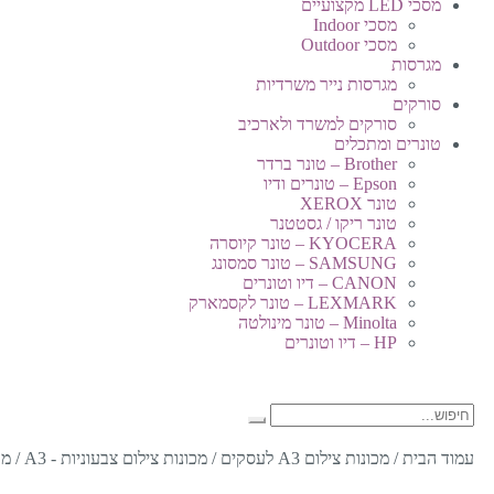
מסכי LED מקצועיים
מסכי Indoor
מסכי Outdoor
מגרסות
מגרסות נייר משרדיות
סורקים
סורקים למשרד ולארכיב
טונרים ומתכלים
Brother – טונר ברדר
Epson – טונרים ודיו
טונר XEROX
טונר ריקו / גסטטנר
KYOCERA – טונר קיוסרה
SAMSUNG – טונר סמסונג
CANON – דיו וטונרים
LEXMARK – טונר לקסמארק
Minolta – טונר מינולטה
HP – דיו וטונרים
עמוד הבית
/
מכונות צילום A3 לעסקים
/
מכונות צילום צבעוניות - A3
/
מכונ