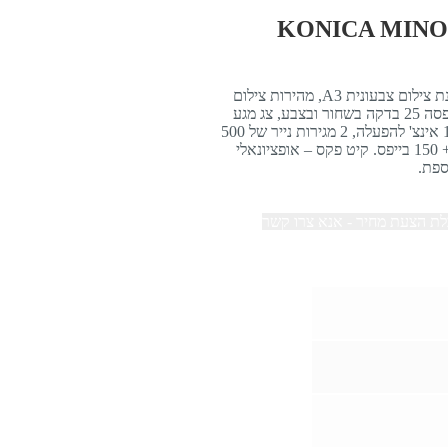
מכונת צילום צבעונית A3, מהירות צילום
והדפסה 25 בדקה בשחור ובצבע, צג מגע
10.1 אינצ' להפעלה, 2 מגירות נייר של 500
דף + 150 בייפס. קיט פקס – אופציונאלי
פת.
ת הצעת מחיר - אנא צרו קשר