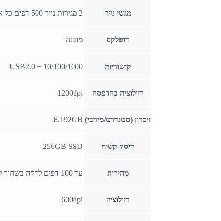
מגשי נייר
2 מגירות נייר 500 דפים כל אחת + בייפס 150 דפים
דופלקס
מובנה
קישוריות
10/100/1000 + USB2.0
רזולוציה בהדפסה
1200dpi
זיכרון (סטנדרט/מירבי)
8.192GB
דיסק קשיח
256GB SSD
מהירות
עד 100 דפים לדקה בשחור לבן ובצבע
רזולוציה
600dpi