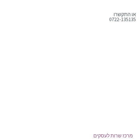
או התקשרו
0722-135135
טלפון:
0722-135135
Offix-IT – אופיקס מ.ש.ל. בע”מ.
מרכז שרות לעסקים
ישפרו סנטר, רחוב האורג 8 מודיעין
©
אופיקס מ.ש.ל בע"מ
, כל הזכויות שמורות
מרכז שרות לעסקים