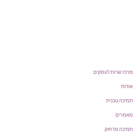
Offix-IT – אופיקס מ.ש.ל. בע”מ.
מרכז שרות לעסקים
ישפרו סנטר, רחוב האורג 8 מודיעין
©
אופיקס מ.ש.ל בע"מ
, כל הזכויות שמורות
מרכז שרות לעסקים
אודות
תמיכה טכנית
מאמרים
תמיכה מרחוק