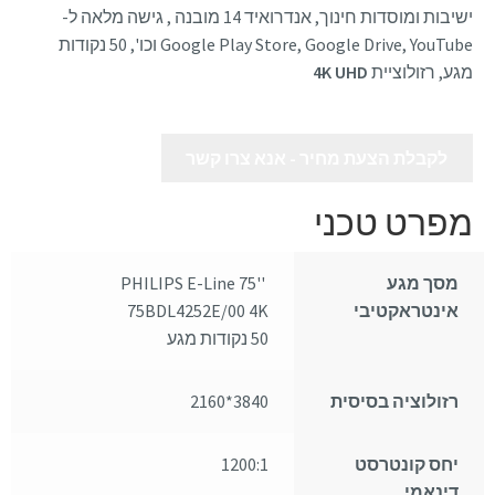
ישיבות ומוסדות חינוך, אנדרואיד 14 מובנה , גישה מלאה ל-
Google Play Store, Google Drive, YouTube וכו', 50 נקודות
מגע, רזולוציית
4K UHD
לקבלת הצעת מחיר - אנא צרו קשר
מפרט טכני
מסך מגע
''75 PHILIPS E-Line
אינטראקטיבי
75BDL4252E/00 4K
50 נקודות מגע
רזולוציה בסיסית
3840*2160
יחס קונטרסט
1200:1
דינאמי