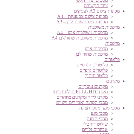
מסכים וציוד הקפי
ציוד תקשורת
מכונות צילום A3 לעסקים
מכונות צילום צבעוניות – A3
מכונות צילום שחור לבן – A3
מדפסות משולבות
מדפסות משולבות צבע – A4
מדפסות משולבות שחור/לבן A4
מדפסות
מדפסות צבע
מדפסות שחור לבן
פלוטרים
פלוטרים הנדסיים
פלוטרים גרפיים
פלוטר חיתוך
מקרנים
מקרנים עיסקיים
מקרני FULL HD וקולנוע ביתי
מקרני לייזר ומקרנים מיוחדים
מסכי הקרנה ואביזרים נילווים
מסכי מגע ומסכי תצוגה
מסכי מגע
מסכי תצוגה
שילוט דיגיטלי
אביזרים נלווים