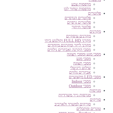
מדפסות צבע
מדפסות שחור לבן
פלוטרים
פלוטרים הנדסיים
פלוטרים גרפיים
פלוטר חיתוך
מקרנים
מקרנים עיסקיים
מקרני FULL HD וקולנוע ביתי
מקרני לייזר ומקרנים מיוחדים
מסכי הקרנה ואביזרים נילווים
מסכי מגע ומסכי תצוגה
מסכי מגע
מסכי תצוגה
שילוט דיגיטלי
אביזרים נלווים
מסכי LED מקצועיים
מסכי Indoor
מסכי Outdoor
מגרסות
מגרסות נייר משרדיות
סורקים
סורקים למשרד ולארכיב
טונרים ומתכלים