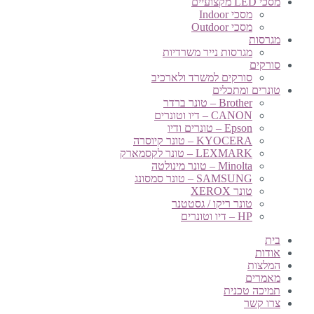
מסכי LED מקצועיים
מסכי Indoor
מסכי Outdoor
מגרסות
מגרסות נייר משרדיות
סורקים
סורקים למשרד ולארכיב
טונרים ומתכלים
Brother – טונר ברדר
CANON – דיו וטונרים
Epson – טונרים ודיו
KYOCERA – טונר קיוסרה
LEXMARK – טונר לקסמארק
Minolta – טונר מינולטה
SAMSUNG – טונר סמסונג
טונר XEROX
טונר ריקו / גסטטנר
HP – דיו וטונרים
בית
אודות
המלצות
מאמרים
תמיכה טכנית
צרו קשר