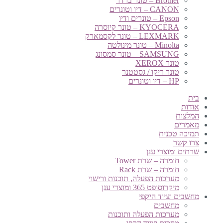
Brother – טונר ברדר
CANON – דיו וטונרים
Epson – טונרים ודיו
KYOCERA – טונר קיוסרה
LEXMARK – טונר לקסמארק
Minolta – טונר מינולטה
SAMSUNG – טונר סמסונג
טונר XEROX
טונר ריקו / גסטטנר
HP – דיו וטונרים
בית
אודות
המלצות
מאמרים
תמיכה טכנית
צרו קשר
שרתים ומוצרי ענן
חומרה – שרת Tower
חומרה – שרת Rack
מערכות הפעלה, תוכנות ורישוי
מיקרוסופט 365 ומוצרי ענן
מחשבים וציוד היקפי
מחשבים
מערכות הפעלה ותוכנות