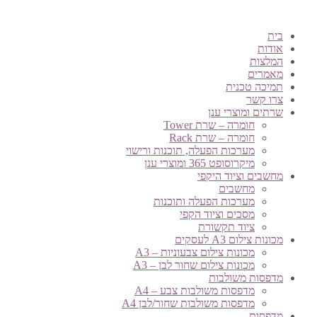
בית
אודות
המלצות
מאמרים
תמיכה טכנית
צרו קשר
שרתים ומוצרי ענן
חומרה – שרת Tower
חומרה – שרת Rack
מערכות הפעלה, תוכנות ורישוי
מיקרוסופט 365 ומוצרי ענן
מחשבים וציוד היקפי
מחשבים
מערכות הפעלה ותוכנות
מסכים וציוד הקפי
ציוד תקשורת
מכונות צילום A3 לעסקים
מכונות צילום צבעוניות – A3
מכונות צילום שחור לבן – A3
מדפסות משולבות
מדפסות משולבות צבע – A4
מדפסות משולבות שחור/לבן A4
מדפסות