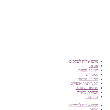
טלפון:
0722-135135
Offix-IT – אופיקס מ.ש.ל. בע”מ.
מרכז שרות לעסקים
ישפרו סנטר, רחוב האורג 8 מודיעין
©
אופיקס מ.ש.ל בע"מ
, כל הזכויות שמורות
מרכז שרות לעסקים
אודות
תמיכה טכנית
מאמרים
תמיכה מרחוק
תקנון אתר אופיקס
מדיניות החזרות
הצהרת נגישות
צור קשר
מרכז שרות לעסקים
אודות