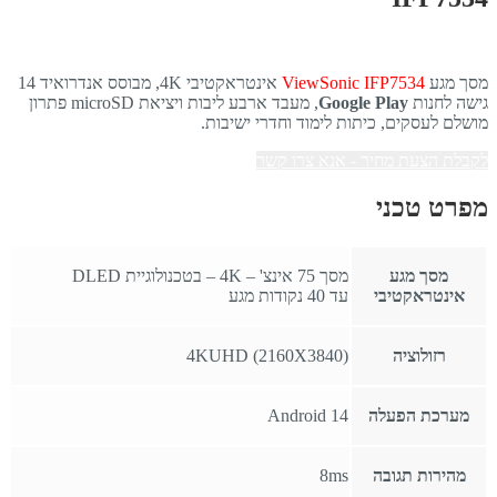
מסך מגע
ViewSonic IFP7534
אינטראקטיבי 4K, מבוסס אנדרואיד 14
גישה לחנות
Google Play
, מעבד ארבע ליבות ויציאת microSD פתרון
מושלם לעסקים, כיתות לימוד וחדרי ישיבות.
לקבלת הצעת מחיר - אנא צרו קשר
מפרט טכני
מסך מגע
מסך 75 אינצ' – 4K – בטכנולוגיית DLED
אינטראקטיבי
עד 40 נקודות מגע
רזולוציה
4KUHD (2160X3840)
מערכת הפעלה
Android 14
מהירות תגובה
8ms