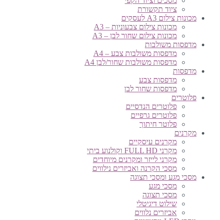
מסכים וציוד הקפי
ציוד תקשורת
מכונות צילום A3 לעסקים
מכונות צילום צבעוניות – A3
מכונות צילום שחור לבן – A3
מדפסות משולבות
מדפסות משולבות צבע – A4
מדפסות משולבות שחור/לבן A4
מדפסות
מדפסות צבע
מדפסות שחור לבן
פלוטרים
פלוטרים הנדסיים
פלוטרים גרפיים
פלוטר חיתוך
מקרנים
מקרנים עיסקיים
מקרני FULL HD וקולנוע ביתי
מקרני לייזר ומקרנים מיוחדים
מסכי הקרנה ואביזרים נילווים
מסכי מגע ומסכי תצוגה
מסכי מגע
מסכי תצוגה
שילוט דיגיטלי
אביזרים נלווים