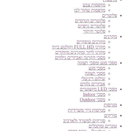
מדפסות צבע
מדפסות שחור לבן
פלוטרים
פלוטרים הנדסיים
פלוטרים גרפיים
פלוטר חיתוך
מקרנים
מקרנים עיסקיים
מקרני FULL HD וקולנוע ביתי
מקרני לייזר ומקרנים מיוחדים
מסכי הקרנה ואביזרים נילווים
מסכי מגע ומסכי תצוגה
מסכי מגע
מסכי תצוגה
שילוט דיגיטלי
אביזרים נלווים
מסכי LED מקצועיים
מסכי Indoor
מסכי Outdoor
מגרסות
מגרסות נייר משרדיות
סורקים
סורקים למשרד ולארכיב
טונרים ומתכלים