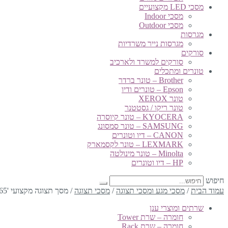
מסכי LED מקצועיים
מסכי Indoor
מסכי Outdoor
מגרסות
מגרסות נייר משרדיות
סורקים
סורקים למשרד ולארכיב
טונרים ומתכלים
Brother – טונר ברדר
Epson – טונרים ודיו
טונר XEROX
טונר ריקו / גסטטנר
KYOCERA – טונר קיוסרה
SAMSUNG – טונר סמסונג
CANON – דיו וטונרים
LEXMARK – טונר לקסמארק
Minolta – טונר מינולטה
HP – דיו וטונרים
חיפוש
עמוד הבית
/
מסכי מגע ומסכי תצוגה
/
מסכי תצוגה
/
מסך תצוגה מקצועי '65 – N3651K OPTOMA
שרתים ומוצרי ענן
חומרה – שרת Tower
חומרה – שרת Rack