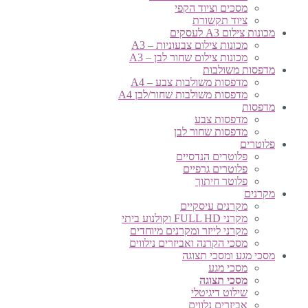
מסכים וציוד הקפי
ציוד תקשורת
מכונות צילום A3 לעסקים
מכונות צילום צבעוניות – A3
מכונות צילום שחור לבן – A3
מדפסות משולבות
מדפסות משולבות צבע – A4
מדפסות משולבות שחור/לבן A4
מדפסות
מדפסות צבע
מדפסות שחור לבן
פלוטרים
פלוטרים הנדסיים
פלוטרים גרפיים
פלוטר חיתוך
מקרנים
מקרנים עיסקיים
מקרני FULL HD וקולנוע ביתי
מקרני לייזר ומקרנים מיוחדים
מסכי הקרנה ואביזרים נילווים
מסכי מגע ומסכי תצוגה
מסכי מגע
מסכי תצוגה
שילוט דיגיטלי
אביזרים נלווים