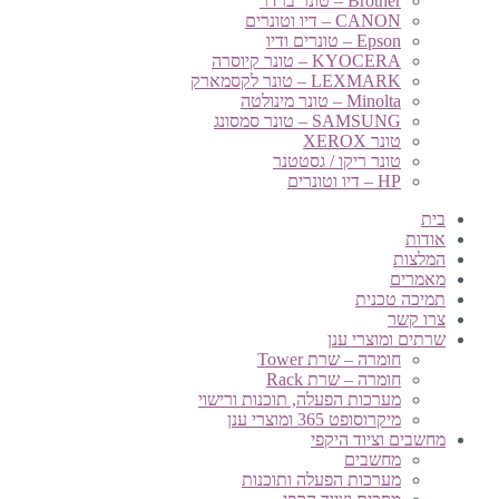
Brother – טונר ברדר
CANON – דיו וטונרים
Epson – טונרים ודיו
KYOCERA – טונר קיוסרה
LEXMARK – טונר לקסמארק
Minolta – טונר מינולטה
SAMSUNG – טונר סמסונג
טונר XEROX
טונר ריקו / גסטטנר
HP – דיו וטונרים
בית
אודות
המלצות
מאמרים
תמיכה טכנית
צרו קשר
שרתים ומוצרי ענן
חומרה – שרת Tower
חומרה – שרת Rack
מערכות הפעלה, תוכנות ורישוי
מיקרוסופט 365 ומוצרי ענן
מחשבים וציוד היקפי
מחשבים
מערכות הפעלה ותוכנות