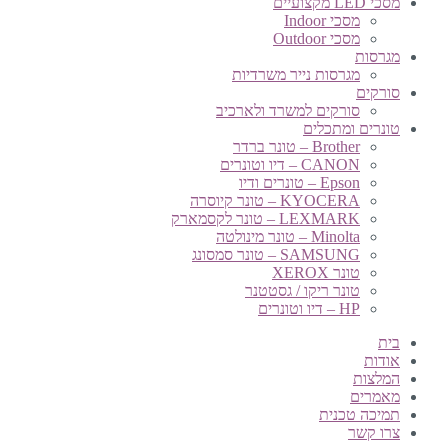
מסכי LED מקצועיים
מסכי Indoor
מסכי Outdoor
מגרסות
מגרסות נייר משרדיות
סורקים
סורקים למשרד ולארכיב
טונרים ומתכלים
Brother – טונר ברדר
CANON – דיו וטונרים
Epson – טונרים ודיו
KYOCERA – טונר קיוסרה
LEXMARK – טונר לקסמארק
Minolta – טונר מינולטה
SAMSUNG – טונר סמסונג
טונר XEROX
טונר ריקו / גסטטנר
HP – דיו וטונרים
בית
אודות
המלצות
מאמרים
תמיכה טכנית
צרו קשר