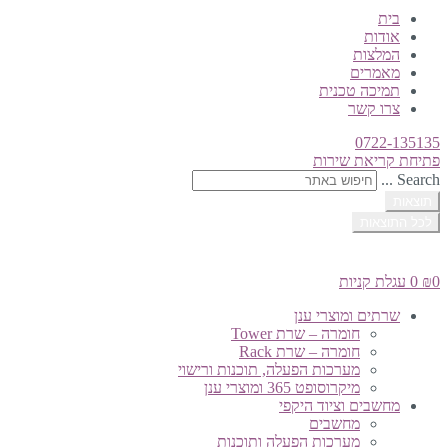
בית
אודות
המלצות
מאמרים
תמיכה טכנית
צרו קשר
0722-135135
פתיחת קריאת שירות
Search ...
תוצאות
לכל התוצאות
0
₪
0
עגלת קניות
שרתים ומוצרי ענן
חומרה – שרת Tower
חומרה – שרת Rack
מערכות הפעלה, תוכנות ורישוי
מיקרוסופט 365 ומוצרי ענן
מחשבים וציוד היקפי
מחשבים
מערכות הפעלה ותוכנות