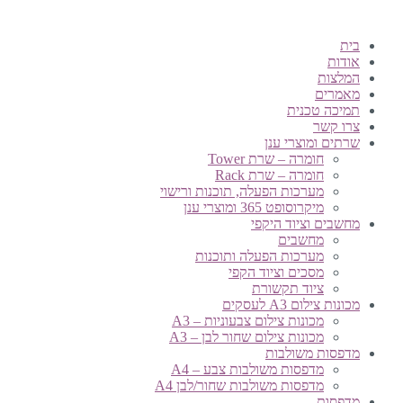
בית
אודות
המלצות
מאמרים
תמיכה טכנית
צרו קשר
שרתים ומוצרי ענן
חומרה – שרת Tower
חומרה – שרת Rack
מערכות הפעלה, תוכנות ורישוי
מיקרוסופט 365 ומוצרי ענן
מחשבים וציוד היקפי
מחשבים
מערכות הפעלה ותוכנות
מסכים וציוד הקפי
ציוד תקשורת
מכונות צילום A3 לעסקים
מכונות צילום צבעוניות – A3
מכונות צילום שחור לבן – A3
מדפסות משולבות
מדפסות משולבות צבע – A4
מדפסות משולבות שחור/לבן A4
מדפסות