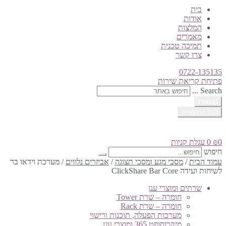
בית
אודות
המלצות
מאמרים
תמיכה טכנית
צרו קשר
0722-135135
פתיחת קריאת שירות
Search ...
תוצאות
לכל התוצאות
0
₪
0
עגלת קניות
חיפוש
עמוד הבית
/
מסכי מגע ומסכי תצוגה
/
אביזרים נלווים
/
מערכת וידאו בר
לשיחות ועידה ClickShare Bar Core
שרתים ומוצרי ענן
חומרה – שרת Tower
חומרה – שרת Rack
מערכות הפעלה, תוכנות ורישוי
מיקרוסופט 365 ומוצרי ענן