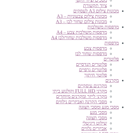
מסכים וציוד הקפי
ציוד תקשורת
מכונות צילום A3 לעסקים
מכונות צילום צבעוניות – A3
מכונות צילום שחור לבן – A3
מדפסות משולבות
מדפסות משולבות צבע – A4
מדפסות משולבות שחור/לבן A4
מדפסות
מדפסות צבע
מדפסות שחור לבן
פלוטרים
פלוטרים הנדסיים
פלוטרים גרפיים
פלוטר חיתוך
מקרנים
מקרנים עיסקיים
מקרני FULL HD וקולנוע ביתי
מקרני לייזר ומקרנים מיוחדים
מסכי הקרנה ואביזרים נילווים
מסכי מגע ומסכי תצוגה
מסכי מגע
מסכי תצוגה
שילוט דיגיטלי
אביזרים נלווים