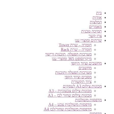
בית
אודות
המלצות
מאמרים
תמיכה טכנית
צרו קשר
שרתים ומוצרי ענן
חומרה – שרת Tower
חומרה – שרת Rack
מערכות הפעלה, תוכנות ורישוי
מיקרוסופט 365 ומוצרי ענן
מחשבים וציוד היקפי
מחשבים
מערכות הפעלה ותוכנות
מסכים וציוד הקפי
ציוד תקשורת
מכונות צילום A3 לעסקים
מכונות צילום צבעוניות – A3
מכונות צילום שחור לבן – A3
מדפסות משולבות
מדפסות משולבות צבע – A4
מדפסות משולבות שחור/לבן A4
מדפסות