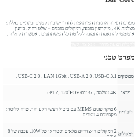
מערכת ועידה ארגונית המותאמת לחדרי ישיבות קטנים ובינוניים כוללת:
מצלמת 4K , מיקרופון מובנה, רמקולים מובנים + שלט רחוק. כיוונון
אוטומטי להתאמת התמונה לקליטת כל המשתתפים . אפשרות לתליה .
לקבלת הצעת מחיר - אנא צרו קשר
מפרט טכני
ממשקים
USB-C 2.0 , LAN 1Gbit , USB-A 2.0 ,USB-C 3.1 ,
וידאו
4K מצלמה , 3x זום/ePTZ, 120˚FOV
6 מיקרופונים MEMS עם ביטול רעשי רקע והד. טווח קליטה:
דיבורית
מקסימום 4 מטרים
2 רמקולים דו-צדדיים מלאים וסטריאו של 10W, עכבה של 8
רמקולים
אוהם