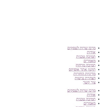
Offix-IT – אופיקס מ.ש.ל. בע”מ.
מרכז שרות לעסקים
ישפרו סנטר, רחוב האורג 8 מודיעין
©
אופיקס מ.ש.ל בע"מ
, כל הזכויות שמורות
מרכז שרות לעסקים
אודות
תמיכה טכנית
מאמרים
תמיכה מרחוק
תקנון אתר אופיקס
מדיניות החזרות
הצהרת נגישות
צור קשר
מרכז שרות לעסקים
אודות
תמיכה טכנית
מאמרים