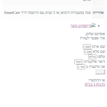
אחריות
שנה במעבדות היבואן או 5 שנים עם הרשמה דרך SmartCare
פרוספקט מוצר
אופיקס שלום,
איך אפשר לעזור?
שם ארגון
שם מלא
טלפון
דואר אלקטרוני
אני מתעניין ב
שלח
או התקשרו
0722-135135
טלפון:
0722-135135