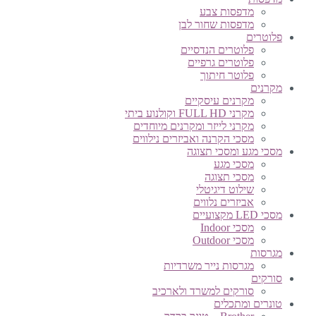
מדפסות צבע
מדפסות שחור לבן
פלוטרים
פלוטרים הנדסיים
פלוטרים גרפיים
פלוטר חיתוך
מקרנים
מקרנים עיסקיים
מקרני FULL HD וקולנוע ביתי
מקרני לייזר ומקרנים מיוחדים
מסכי הקרנה ואביזרים נילווים
מסכי מגע ומסכי תצוגה
מסכי מגע
מסכי תצוגה
שילוט דיגיטלי
אביזרים נלווים
מסכי LED מקצועיים
מסכי Indoor
מסכי Outdoor
מגרסות
מגרסות נייר משרדיות
סורקים
סורקים למשרד ולארכיב
טונרים ומתכלים