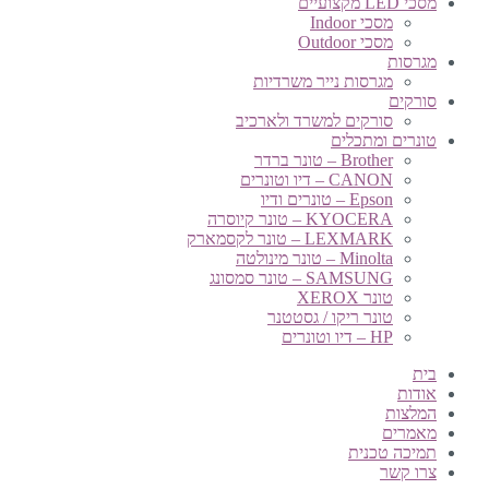
מסכי LED מקצועיים
מסכי Indoor
מסכי Outdoor
מגרסות
מגרסות נייר משרדיות
סורקים
סורקים למשרד ולארכיב
טונרים ומתכלים
Brother – טונר ברדר
CANON – דיו וטונרים
Epson – טונרים ודיו
KYOCERA – טונר קיוסרה
LEXMARK – טונר לקסמארק
Minolta – טונר מינולטה
SAMSUNG – טונר סמסונג
טונר XEROX
טונר ריקו / גסטטנר
HP – דיו וטונרים
בית
אודות
המלצות
מאמרים
תמיכה טכנית
צרו קשר