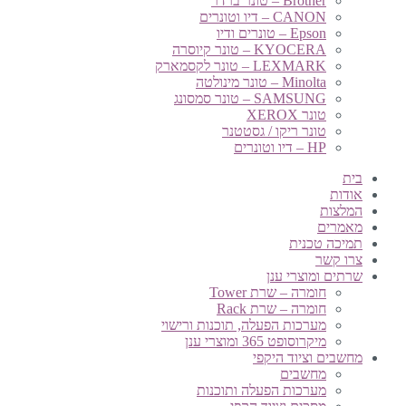
Brother – טונר ברדר
CANON – דיו וטונרים
Epson – טונרים ודיו
KYOCERA – טונר קיוסרה
LEXMARK – טונר לקסמארק
Minolta – טונר מינולטה
SAMSUNG – טונר סמסונג
טונר XEROX
טונר ריקו / גסטטנר
HP – דיו וטונרים
בית
אודות
המלצות
מאמרים
תמיכה טכנית
צרו קשר
שרתים ומוצרי ענן
חומרה – שרת Tower
חומרה – שרת Rack
מערכות הפעלה, תוכנות ורישוי
מיקרוסופט 365 ומוצרי ענן
מחשבים וציוד היקפי
מחשבים
מערכות הפעלה ותוכנות