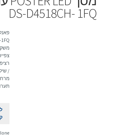
DS-D4518CH- 1FQ
/ שיל
מרחוק
תערוכ
לק
ק
Alone