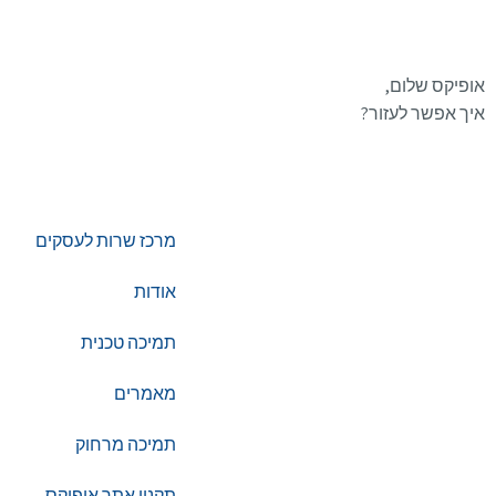
אופיקס שלום,
איך אפשר לעזור?
מרכז שרות לעסקים
טלפון:
0722-135135
אודות
תמיכה טכנית
Offix-IT – אופיקס מ.ש.ל. בע”מ.
מאמרים
מרכז שרות לעסקים
ישפרו סנטר, רחוב האורג 8 מודיעין
תמיכה מרחוק
תקנון אתר אופיקס