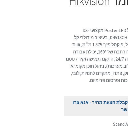
מסך POSTER LED עומד Hikvision
פאנל Poster LED מקצועי DS-
D4518CH-1FQ, בעיצוב מודולרי קל
משקל, פיקסל פיץ’ 1.875 מ״מ, זווית
צפייה רחבה של 160°, יכולת עבודה
רציפה 24/7, התקנה גמישה (קיר / סטנד
וב מערכות), ניהול תוכן מקומי או
, פתרון מתקדם לחנויות, לובי,
ות ופרסום פרימיום.
בלת הצעת מחיר - אנא צרו
שר
Stand 