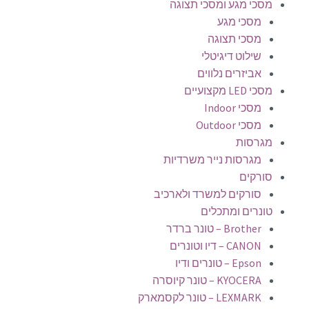
מסכי מגע ומסכי תצוגה
מסכי מגע
מסכי תצוגה
שילוט דיגיטלי
אביזרים נלווים
מסכי LED מקצועיים
מסכי Indoor
מסכי Outdoor
מגרסות
מגרסות נייר משרדיות
סורקים
סורקים למשרד ולארכיב
טונרים ומתכלים
Brother – טונר ברדר
CANON – דיו וטונרים
Epson – טונרים ודיו
KYOCERA – טונר קיוסרה
LEXMARK – טונר לקסמארק