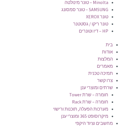
Minolta – טונר מינולטה
SAMSUNG – טונר סמסונג
טונר XEROX
טונר ריקו / גסטטנר
HP – דיו וטונרים
בית
אודות
המלצות
מאמרים
תמיכה טכנית
צרו קשר
שרתים ומוצרי ענן
חומרה – שרת Tower
חומרה – שרת Rack
מערכות הפעלה, תוכנות ורישוי
מיקרוסופט 365 ומוצרי ענן
מחשבים וציוד היקפי