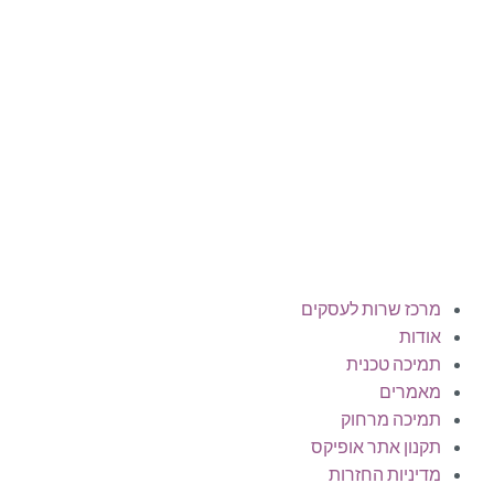
Offix-IT – אופיקס מ.ש.ל. בע”מ.
מרכז שרות לעסקים
ישפרו סנטר, רחוב האורג 8 מודיעין
©
אופיקס מ.ש.ל בע"מ
, כל הזכויות שמורות
מרכז שרות לעסקים
אודות
תמיכה טכנית
מאמרים
תמיכה מרחוק
תקנון אתר אופיקס
מדיניות החזרות