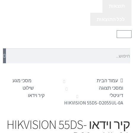
תוצאות
לכל התוצאות
עמוד הבית
מסכי מגע
ומסכי תצוגה
שילוט
דיגיטלי
קיר וידאו
HIKVISION 55DS-D2055UL-0A
קיר וידאו HIKVISION 55DS-