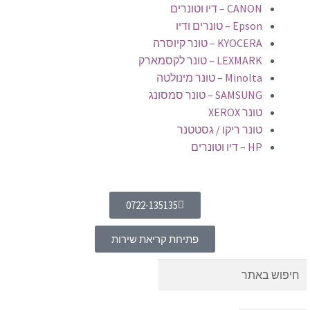
CANON – דיו וטונרים
Epson – טונרים ודיו
KYOCERA – טונר קיוסרה
LEXMARK – טונר לקסמארק
Minolta – טונר מינולטה
SAMSUNG – טונר סמסונג
טונר XEROX
טונר ריקו / גסטטנר
HP – דיו וטונרים
0722-135135
פתיחת קריאת שירות