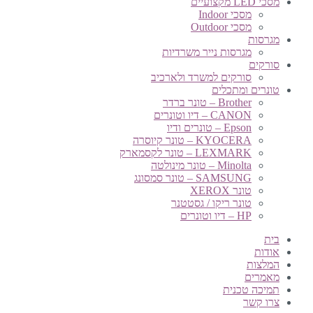
מסכי LED מקצועיים
מסכי Indoor
מסכי Outdoor
מגרסות
מגרסות נייר משרדיות
סורקים
סורקים למשרד ולארכיב
טונרים ומתכלים
Brother – טונר ברדר
CANON – דיו וטונרים
Epson – טונרים ודיו
KYOCERA – טונר קיוסרה
LEXMARK – טונר לקסמארק
Minolta – טונר מינולטה
SAMSUNG – טונר סמסונג
טונר XEROX
טונר ריקו / גסטטנר
HP – דיו וטונרים
בית
אודות
המלצות
מאמרים
תמיכה טכנית
צרו קשר