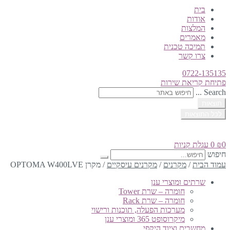
בית
אודות
המלצות
מאמרים
תמיכה טכנית
צרו קשר
0722-135135
פתיחת קריאת שירות
Search ...
תוצאות
לכל התוצאות
0
₪
0
עגלת קניות
חיפוש
עמוד הבית
/
מקרנים
/
מקרנים עיסקיים
/
מקרן OPTOMA W400LVE
שרתים ומוצרי ענן
חומרה – שרת Tower
חומרה – שרת Rack
מערכות הפעלה, תוכנות ורישוי
מיקרוסופט 365 ומוצרי ענן
מחשבים וציוד היקפי