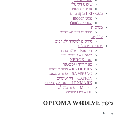
שילוט דיגיטלי
אביזרים נלווים
מסכי LED מקצועיים
מסכי Indoor
מסכי Outdoor
מגרסות
מגרסות נייר משרדיות
סורקים
סורקים למשרד ולארכיב
טונרים ומתכלים
Brother – טונר ברדר
Epson – טונרים ודיו
טונר XEROX
טונר ריקו / גסטטנר
KYOCERA – טונר קיוסרה
SAMSUNG – טונר סמסונג
CANON – דיו וטונרים
LEXMARK – טונר לקסמארק
Minolta – טונר מינולטה
HP – דיו וטונרים
מקרן OPTOMA W400LVE
מבצע!