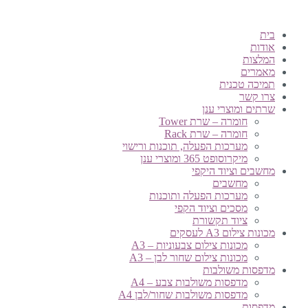
בית
אודות
המלצות
מאמרים
תמיכה טכנית
צרו קשר
שרתים ומוצרי ענן
חומרה – שרת Tower
חומרה – שרת Rack
מערכות הפעלה, תוכנות ורישוי
מיקרוסופט 365 ומוצרי ענן
מחשבים וציוד היקפי
מחשבים
מערכות הפעלה ותוכנות
מסכים וציוד הקפי
ציוד תקשורת
מכונות צילום A3 לעסקים
מכונות צילום צבעוניות – A3
מכונות צילום שחור לבן – A3
מדפסות משולבות
מדפסות משולבות צבע – A4
מדפסות משולבות שחור/לבן A4
מדפסות