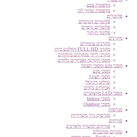
מדפסות צבע
מדפסות שחור לבן
פלוטרים
פלוטרים הנדסיים
פלוטרים גרפיים
פלוטר חיתוך
מקרנים
מקרנים עיסקיים
מקרני FULL HD וקולנוע ביתי
מקרני לייזר ומקרנים מיוחדים
מסכי הקרנה ואביזרים נילווים
מסכי מגע ומסכי תצוגה
מסכי מגע
מסכי תצוגה
שילוט דיגיטלי
אביזרים נלווים
מסכי LED מקצועיים
מסכי Indoor
מסכי Outdoor
מגרסות
מגרסות נייר משרדיות
סורקים
סורקים למשרד ולארכיב
טונרים ומתכלים