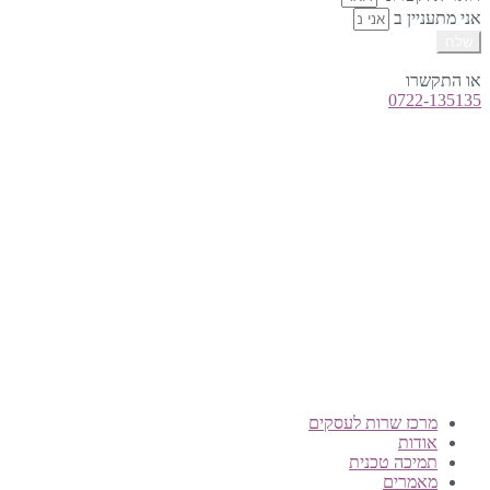
אני מתעניין ב
שלח
או התקשרו
0722-135135
טלפון:
0722-135135
Offix-IT – אופיקס מ.ש.ל. בע”מ.
מרכז שרות לעסקים
ישפרו סנטר, רחוב האורג 8 מודיעין
©
אופיקס מ.ש.ל בע"מ
, כל הזכויות שמורות
מרכז שרות לעסקים
אודות
תמיכה טכנית
מאמרים