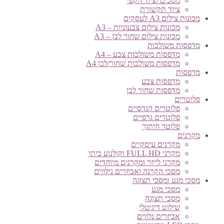
מסכים וציוד הקפי
ציוד תקשורת
מכונות צילום A3 לעסקים
מכונות צילום צבעוניות – A3
מכונות צילום שחור לבן – A3
מדפסות משולבות
מדפסות משולבות צבע – A4
מדפסות משולבות שחור/לבן A4
מדפסות
מדפסות צבע
מדפסות שחור לבן
פלוטרים
פלוטרים הנדסיים
פלוטרים גרפיים
פלוטר חיתוך
מקרנים
מקרנים עיסקיים
מקרני FULL HD וקולנוע ביתי
מקרני לייזר ומקרנים מיוחדים
מסכי הקרנה ואביזרים נילווים
מסכי מגע ומסכי תצוגה
מסכי מגע
מסכי תצוגה
שילוט דיגיטלי
אביזרים נלווים