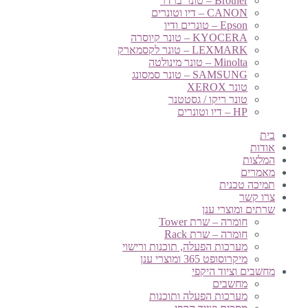
Brother – טונר ברדר
CANON – דיו וטונרים
Epson – טונרים ודיו
KYOCERA – טונר קיוסרה
LEXMARK – טונר לקסמארק
Minolta – טונר מינולטה
SAMSUNG – טונר סמסונג
טונר XEROX
טונר ריקו / גסטטנר
HP – דיו וטונרים
בית
אודות
המלצות
מאמרים
תמיכה טכנית
צרו קשר
שרתים ומוצרי ענן
חומרה – שרת Tower
חומרה – שרת Rack
מערכות הפעלה, תוכנות ורישוי
מיקרוסופט 365 ומוצרי ענן
מחשבים וציוד היקפי
מחשבים
מערכות הפעלה ותוכנות