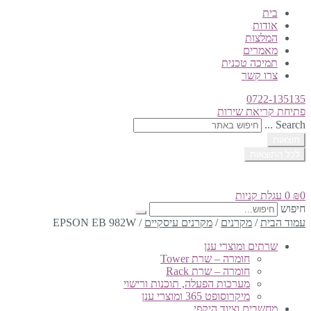
בית
אודות
המלצות
מאמרים
תמיכה טכנית
צרו קשר
0722-135135
פתיחת קריאת שירות
Search ...
תוצאות
לכל התוצאות
0
₪
0
עגלת קניות
חיפוש
עמוד הבית
/
מקרנים
/
מקרנים עיסקיים
/
EPSON EB 982W
שרתים ומוצרי ענן
חומרה – שרת Tower
חומרה – שרת Rack
מערכות הפעלה, תוכנות ורישוי
מיקרוסופט 365 ומוצרי ענן
מחשבים וציוד היקפי