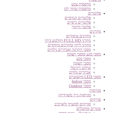
מדפסות צבע
מדפסות שחור לבן
פלוטרים
פלוטרים הנדסיים
פלוטרים גרפיים
פלוטר חיתוך
מקרנים
מקרנים עיסקיים
מקרני FULL HD וקולנוע ביתי
מקרני לייזר ומקרנים מיוחדים
מסכי הקרנה ואביזרים נילווים
מסכי מגע ומסכי תצוגה
מסכי מגע
מסכי תצוגה
שילוט דיגיטלי
אביזרים נלווים
מסכי LED מקצועיים
מסכי Indoor
מסכי Outdoor
מגרסות
מגרסות נייר משרדיות
סורקים
סורקים למשרד ולארכיב
טונרים ומתכלים