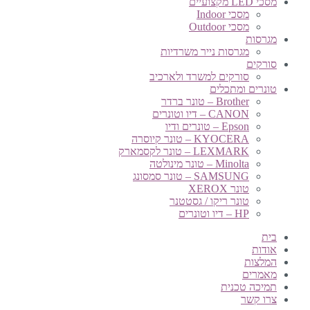
מסכי LED מקצועיים
מסכי Indoor
מסכי Outdoor
מגרסות
מגרסות נייר משרדיות
סורקים
סורקים למשרד ולארכיב
טונרים ומתכלים
Brother – טונר ברדר
CANON – דיו וטונרים
Epson – טונרים ודיו
KYOCERA – טונר קיוסרה
LEXMARK – טונר לקסמארק
Minolta – טונר מינולטה
SAMSUNG – טונר סמסונג
טונר XEROX
טונר ריקו / גסטטנר
HP – דיו וטונרים
בית
אודות
המלצות
מאמרים
תמיכה טכנית
צרו קשר