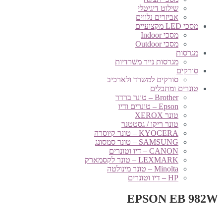
שילוט דיגיטלי
אביזרים נלווים
מסכי LED מקצועיים
מסכי Indoor
מסכי Outdoor
מגרסות
מגרסות נייר משרדיות
סורקים
סורקים למשרד ולארכיב
טונרים ומתכלים
Brother – טונר ברדר
Epson – טונרים ודיו
טונר XEROX
טונר ריקו / גסטטנר
KYOCERA – טונר קיוסרה
SAMSUNG – טונר סמסונג
CANON – דיו וטונרים
LEXMARK – טונר לקסמארק
Minolta – טונר מינולטה
HP – דיו וטונרים
EPSON EB 982W