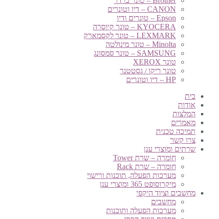
Brother – טונר ברדר
CANON – דיו וטונרים
Epson – טונרים ודיו
KYOCERA – טונר קיוסרה
LEXMARK – טונר לקסמארק
Minolta – טונר מינולטה
SAMSUNG – טונר סמסונג
טונר XEROX
טונר ריקו / גסטטנר
HP – דיו וטונרים
בית
אודות
המלצות
מאמרים
תמיכה טכנית
צרו קשר
שרתים ומוצרי ענן
חומרה – שרת Tower
חומרה – שרת Rack
מערכות הפעלה, תוכנות ורישוי
מיקרוסופט 365 ומוצרי ענן
מחשבים וציוד היקפי
מחשבים
מערכות הפעלה ותוכנות