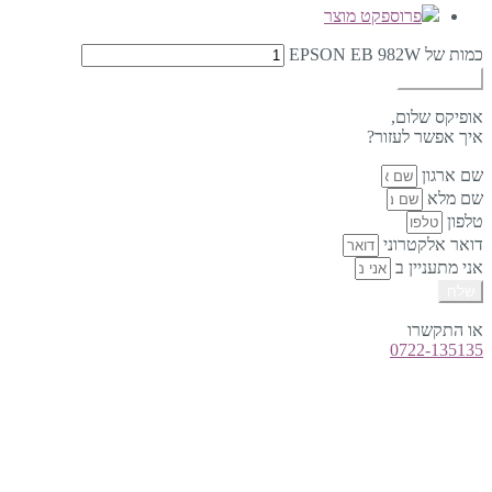
פרוספקט מוצר
כמות של EPSON EB 982W
הוספה לסל
אופיקס שלום,
איך אפשר לעזור?
שם ארגון
שם מלא
טלפון
דואר אלקטרוני
אני מתעניין ב
שלח
או התקשרו
0722-135135
טלפון:
0722-135135