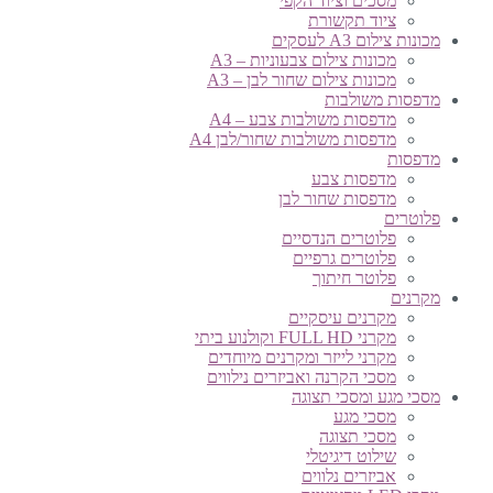
מסכים וציוד הקפי
ציוד תקשורת
מכונות צילום A3 לעסקים
מכונות צילום צבעוניות – A3
מכונות צילום שחור לבן – A3
מדפסות משולבות
מדפסות משולבות צבע – A4
מדפסות משולבות שחור/לבן A4
מדפסות
מדפסות צבע
מדפסות שחור לבן
פלוטרים
פלוטרים הנדסיים
פלוטרים גרפיים
פלוטר חיתוך
מקרנים
מקרנים עיסקיים
מקרני FULL HD וקולנוע ביתי
מקרני לייזר ומקרנים מיוחדים
מסכי הקרנה ואביזרים נילווים
מסכי מגע ומסכי תצוגה
מסכי מגע
מסכי תצוגה
שילוט דיגיטלי
אביזרים נלווים