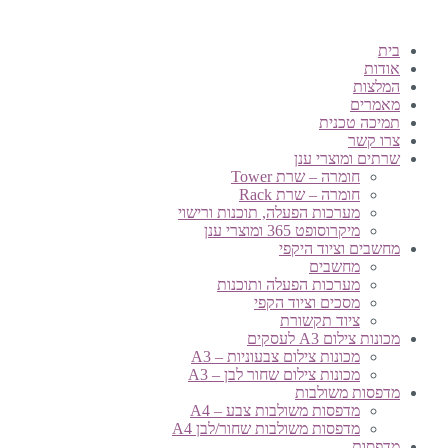
בית
אודות
המלצות
מאמרים
תמיכה טכנית
צרו קשר
שרתים ומוצרי ענן
חומרה – שרת Tower
חומרה – שרת Rack
מערכות הפעלה, תוכנות ורישוי
מיקרוסופט 365 ומוצרי ענן
מחשבים וציוד היקפי
מחשבים
מערכות הפעלה ותוכנות
מסכים וציוד הקפי
ציוד תקשורת
מכונות צילום A3 לעסקים
מכונות צילום צבעוניות – A3
מכונות צילום שחור לבן – A3
מדפסות משולבות
מדפסות משולבות צבע – A4
מדפסות משולבות שחור/לבן A4
מדפסות