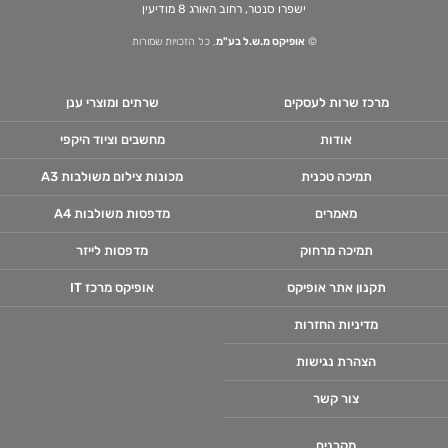
ישפרו סנטר, רחוב האורג 8 מודיעין
©
אופיקס מ.ש.ל בע"מ
, כל הזכויות שמורות
מרכז שרות לעסקים
שרתים ומוצרי ענן
אודות
מחשבים וציוד היקפי
תמיכה טכנית
מכונות צילום משולבות A3
מאמרים
מדפסות משולבות A4
תמיכה מרחוק
מדפסות לייזר
תקנון אתר אופיקס
אופיקס מרכז IT
מדיניות החזרות
הצהרת נגישות
צור קשר
מקרנים