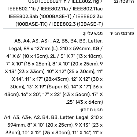
הדפסה מ:
USB IEEE802.11n / IEEE802.11g /
IEEE802.11b / IEEE802.11a / IEEE802.11ac
IEEE802.3ab (1000BASE-T) / IEEE802.3u
(100BASE-TX) / IEEE802.3 (10BASE-T)
פורמט הנייר
מגש עליון:
A5, A4, A3, A3+, A2, B5, B4, B3, Letter,
Legal, 89 x 127mm (L), 210 x 594mm, KG /
4" X 6" (10 x 15cm), 2L / 5" X 7" (13 x 18cm),
7" X 10" (18 x 25cm), 8" X 10" (20 x 25cm), 9
X 13" (23 x 33cm), 10" X 12" (25 x 30cm), 11"
X 14", 11" x 17" (28x43cm), 12" X 12" (30 x
30cm), 13" X 19" (Super B), 14" X 17"( 36 x
43cm), 16" x 20", 17" x 22" (43 x 56cm), 17" X
25" (43 x 64cm).
מגש תחתון:
A4, A3, A3+, A2, B4, B3, Letter, Legal, 210 x
594mm, 8" X 10" (20 x 25cm), 9 X 13" (23 x
33cm), 10" X 12" (25 x 30cm), 11" X 14", 11" x